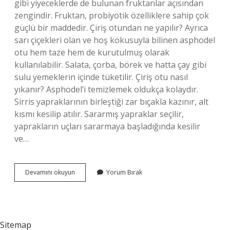
gibi yiyeceklerde de bulunan fruktanlar açısından
zengindir. Fruktan, probiyotik özelliklere sahip çok
güçlü bir maddedir. Çiriş otundan ne yapılır? Ayrıca
sarı çiçekleri olan ve hoş kokusuyla bilinen asphodel
otu hem taze hem de kurutulmuş olarak
kullanılabilir. Salata, çorba, börek ve hatta çay gibi
sulu yemeklerin içinde tüketilir. Çiriş otu nasıl
yıkanır? Asphodel’i temizlemek oldukça kolaydır.
Sirris yapraklarının birleştiği zar bıçakla kazınır, alt
kısmı kesilip atılır. Sararmış yapraklar seçilir,
yaprakların uçları sararmaya başladığında kesilir
ve…
Çiriş
Devamını okuyun
Yorum Bırak
Otunu
Nasıl
Pişirilir
Sitemap