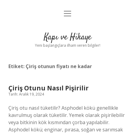
menüyü
Anasayfa
aç
Gizlilik Politikası
Kapı ve Hikaye
Yasal Uyarı
Yeni başlangıçlara ilham veren bilgiler!
Hakkımızda
Etiket:
Çiriş otunun fiyatı ne kadar
Çiriş Otunu Nasıl Pişirilir
Tarih: Aralık 19, 2024
Çiriş otu nasıl tüketilir? Asphodel kökü genellikle
kavrulmuş olarak tüketilir. Yemek olarak pişirilebilir
veya bitkinin kök kısmından çorba yapılabilir.
Asphodel kökü; enginar, pırasa, soğan ve sarımsak