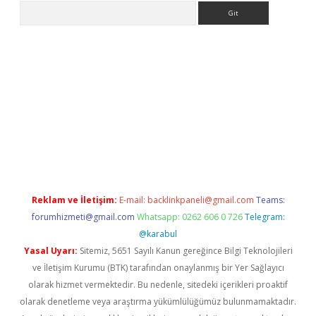
Arama
xper.xyz
Reklam ve İletişim:
E-mail:
backlinkpaneli@gmail.com
Teams:
forumhizmeti@gmail.com
Whatsapp: 0262 606 0 726
Telegram:
@karabul
Yasal Uyarı:
Sitemiz, 5651 Sayılı Kanun gereğince Bilgi Teknolojileri
ve İletişim Kurumu (BTK) tarafından onaylanmış bir Yer Sağlayıcı
olarak hizmet vermektedir. Bu nedenle, sitedeki içerikleri proaktif
olarak denetleme veya araştırma yükümlülüğümüz bulunmamaktadır.