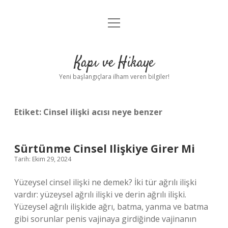
menüyü
Anasayfa
aç
Gizlilik Politikası
Kapı ve Hikaye
Yasal Uyarı
Yeni başlangıçlara ilham veren bilgiler!
Hakkımızda
Etiket:
Cinsel ilişki acısı neye benzer
Sürtünme Cinsel Ilişkiye Girer Mi
Tarih: Ekim 29, 2024
Yüzeysel cinsel ilişki ne demek? İki tür ağrılı ilişki
vardır: yüzeysel ağrılı ilişki ve derin ağrılı ilişki.
Yüzeysel ağrılı ilişkide ağrı, batma, yanma ve batma
gibi sorunlar penis vajinaya girdiğinde vajinanın