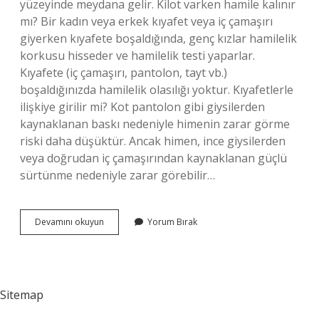
yüzeyinde meydana gelir. Kilot varken hamile kalınır
mı? Bir kadın veya erkek kıyafet veya iç çamaşırı
giyerken kıyafete boşaldığında, genç kızlar hamilelik
korkusu hisseder ve hamilelik testi yaparlar.
Kıyafete (iç çamaşırı, pantolon, tayt vb.)
boşaldığınızda hamilelik olasılığı yoktur. Kıyafetlerle
ilişkiye girilir mi? Kot pantolon gibi giysilerden
kaynaklanan baskı nedeniyle himenin zarar görme
riski daha düşüktür. Ancak himen, ince giysilerden
veya doğrudan iç çamaşırından kaynaklanan güçlü
sürtünme nedeniyle zarar görebilir…
Sürtünme
Devamını okuyun
Yorum Bırak
Cinsel
Ilişkiye
Girer
Mi
Sitemap