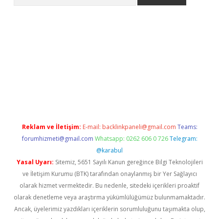
er.xyz
Reklam ve İletişim:
E-mail:
backlinkpaneli@gmail.com
Teams:
forumhizmeti@gmail.com
Whatsapp: 0262 606 0 726
Telegram:
@karabul
Yasal Uyarı:
Sitemiz, 5651 Sayılı Kanun gereğince Bilgi Teknolojileri
ve İletişim Kurumu (BTK) tarafından onaylanmış bir Yer Sağlayıcı
olarak hizmet vermektedir. Bu nedenle, sitedeki içerikleri proaktif
olarak denetleme veya araştırma yükümlülüğümüz bulunmamaktadır.
Ancak, üyelerimiz yazdıkları içeriklerin sorumluluğunu taşımakta olup,