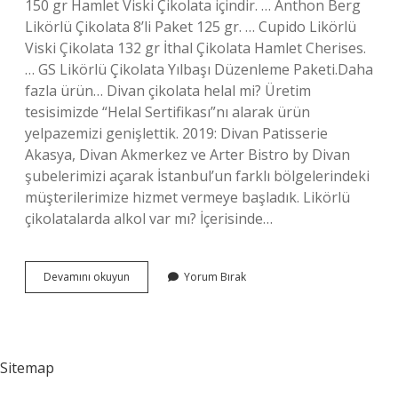
150 gr Hamlet Viski Çikolata içindir. … Anthon Berg
Likörlü Çikolata 8’li Paket 125 gr. … Cupido Likörlü
Viski Çikolata 132 gr İthal Çikolata Hamlet Cherises.
… GS Likörlü Çikolata Yılbaşı Düzenleme Paketi.Daha
fazla ürün… Divan çikolata helal mi? Üretim
tesisimizde “Helal Sertifikası”nı alarak ürün
yelpazemizi genişlettik. 2019: Divan Patisserie
Akasya, Divan Akmerkez ve Arter Bistro by Divan
şubelerimizi açarak İstanbul’un farklı bölgelerindeki
müşterilerimize hizmet vermeye başladık. Likörlü
çikolatalarda alkol var mı? İçerisinde…
Divan
Devamını okuyun
Yorum Bırak
Çikolata
Likörlü
Mü
Sitemap