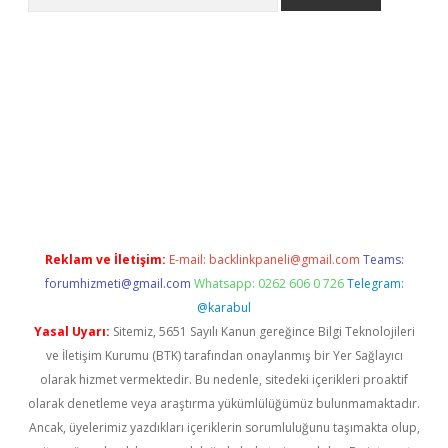
er.xyz
Reklam ve İletişim:
E-mail:
backlinkpaneli@gmail.com
Teams:
forumhizmeti@gmail.com
Whatsapp: 0262 606 0 726
Telegram:
@karabul
Yasal Uyarı:
Sitemiz, 5651 Sayılı Kanun gereğince Bilgi Teknolojileri
ve İletişim Kurumu (BTK) tarafından onaylanmış bir Yer Sağlayıcı
olarak hizmet vermektedir. Bu nedenle, sitedeki içerikleri proaktif
olarak denetleme veya araştırma yükümlülüğümüz bulunmamaktadır.
Ancak, üyelerimiz yazdıkları içeriklerin sorumluluğunu taşımakta olup,