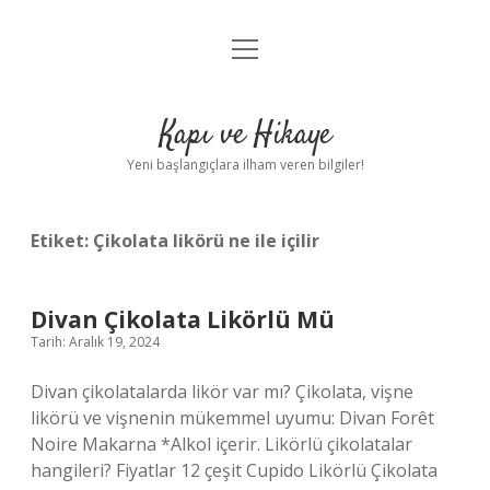
menüyü
Anasayfa
aç
Gizlilik Politikası
Kapı ve Hikaye
Yasal Uyarı
Yeni başlangıçlara ilham veren bilgiler!
Hakkımızda
Etiket:
Çikolata likörü ne ile içilir
Divan Çikolata Likörlü Mü
Tarih: Aralık 19, 2024
Divan çikolatalarda likör var mı? Çikolata, vişne
likörü ve vişnenin mükemmel uyumu: Divan Forêt
Noire Makarna *Alkol içerir. Likörlü çikolatalar
hangileri? Fiyatlar 12 çeşit Cupido Likörlü Çikolata