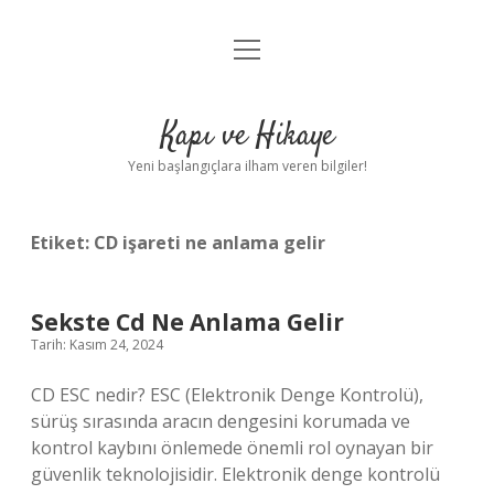
menüyü
Anasayfa
aç
Gizlilik Politikası
Kapı ve Hikaye
Yasal Uyarı
Yeni başlangıçlara ilham veren bilgiler!
Hakkımızda
Etiket:
CD işareti ne anlama gelir
Sekste Cd Ne Anlama Gelir
Tarih: Kasım 24, 2024
CD ESC nedir? ESC (Elektronik Denge Kontrolü),
sürüş sırasında aracın dengesini korumada ve
kontrol kaybını önlemede önemli rol oynayan bir
güvenlik teknolojisidir. Elektronik denge kontrolü