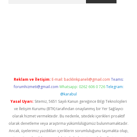
er.xyz
Reklam ve İletişim:
E-mail:
backlinkpaneli@gmail.com
Teams:
forumhizmeti@gmail.com
Whatsapp: 0262 606 0 726
Telegram:
@karabul
Yasal Uyarı:
Sitemiz, 5651 Sayılı Kanun gereğince Bilgi Teknolojileri
ve İletişim Kurumu (BTK) tarafından onaylanmış bir Yer Sağlayıcı
olarak hizmet vermektedir. Bu nedenle, sitedeki içerikleri proaktif
olarak denetleme veya araştırma yükümlülüğümüz bulunmamaktadır.
Ancak, üyelerimiz yazdıkları içeriklerin sorumluluğunu taşımakta olup,