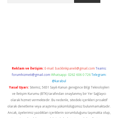
exper.xyz
Reklam ve İletişim:
E-mail:
backlinkpaneli@gmail.com
Teams:
forumhizmeti@gmail.com
Whatsapp: 0262 606 0 726
Telegram:
@karabul
Yasal Uyarı:
Sitemiz, 5651 Sayılı Kanun gereğince Bilgi Teknolojileri
ve İletişim Kurumu (BTK) tarafından onaylanmış bir Yer Sağlayıcı
olarak hizmet vermektedir. Bu nedenle, sitedeki içerikleri proaktif
olarak denetleme veya araştırma yükümlülüğümüz bulunmamaktadır.
Ancak, üyelerimiz yazdıkları içeriklerin sorumluluğunu taşımakta olup,