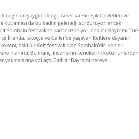
leneğin en yaygın olduğu Amerika Birleşik Devletleri ve
ı kutlaması da bu kadim geleneği sürdürüyor; ancak
elt Samhain festivaline kadar uzanıyor. Cadılar Bayramı Tür
nce İrlanda, İskoçya ve Galler’de yaşayan Keltlere dayanır.
keni, eski bir Kelt festivali olan Samhain’dir. Keltler,
ne inanırdı. Bu inanç, insanların kendilerini kötü ruhlardan
r yakmalarına yol açtı. Cadılar Bayramı nereye…