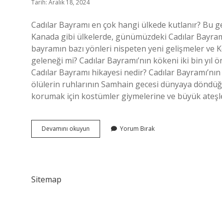
Tarih: Aralık 18, 2024
Cadılar Bayramı en çok hangi ülkede kutlanır? Bu ge
Kanada gibi ülkelerde, günümüzdeki Cadılar Bayram
bayramın bazı yönleri nispeten yeni gelişmeler ve K
geleneği mi? Cadılar Bayramı’nın kökeni iki bin yıl ö
Cadılar Bayramı hikayesi nedir? Cadılar Bayramı’nın kö
ölülerin ruhlarının Samhain gecesi dünyaya döndüğü
korumak için kostümler giymelerine ve büyük ateşle
Cadılar
Devamını okuyun
Yorum Bırak
Bayramı
Hangi
Ülkeye
Ait
Sitemap