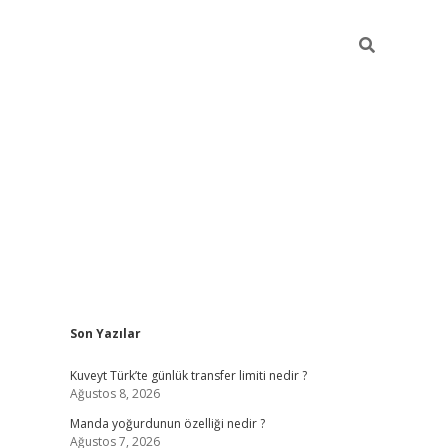
Sidebar
Son Yazılar
elexbet yeni giriş adresi
betexper.xyz
Kuveyt Türk’te günlük transfer limiti nedir ?
Ağustos 8, 2026
Manda yoğurdunun özelliği nedir ?
Ağustos 7, 2026