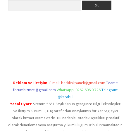
Arama
er.xyz
Reklam ve İletişim:
E-mail:
backlinkpaneli@gmail.com
Teams:
forumhizmeti@gmail.com
Whatsapp: 0262 606 0 726
Telegram:
@karabul
Yasal Uyarı:
Sitemiz, 5651 Sayılı Kanun gereğince Bilgi Teknolojileri
ve İletişim Kurumu (BTK) tarafından onaylanmış bir Yer Sağlayıcı
olarak hizmet vermektedir. Bu nedenle, sitedeki içerikleri proaktif
olarak denetleme veya araştırma yükümlülüğümüz bulunmamaktadır.