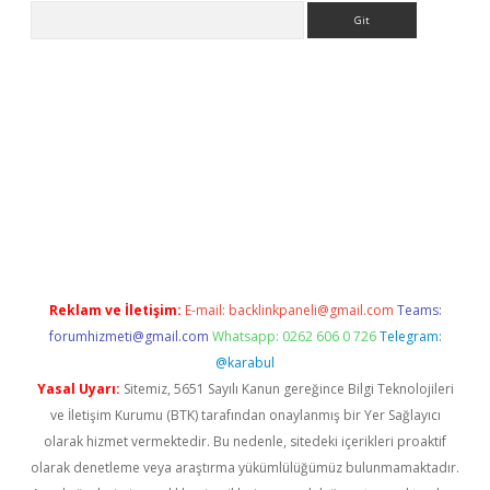
Arama
er.xyz
Reklam ve İletişim:
E-mail:
backlinkpaneli@gmail.com
Teams:
forumhizmeti@gmail.com
Whatsapp: 0262 606 0 726
Telegram:
@karabul
Yasal Uyarı:
Sitemiz, 5651 Sayılı Kanun gereğince Bilgi Teknolojileri
ve İletişim Kurumu (BTK) tarafından onaylanmış bir Yer Sağlayıcı
olarak hizmet vermektedir. Bu nedenle, sitedeki içerikleri proaktif
olarak denetleme veya araştırma yükümlülüğümüz bulunmamaktadır.