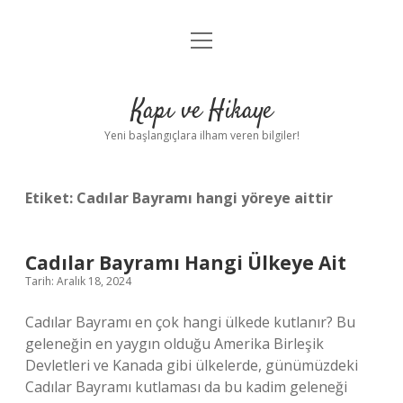
menüyü
Anasayfa
aç
Gizlilik Politikası
Kapı ve Hikaye
Yasal Uyarı
Yeni başlangıçlara ilham veren bilgiler!
Hakkımızda
Etiket:
Cadılar Bayramı hangi yöreye aittir
Cadılar Bayramı Hangi Ülkeye Ait
Tarih: Aralık 18, 2024
Cadılar Bayramı en çok hangi ülkede kutlanır? Bu
geleneğin en yaygın olduğu Amerika Birleşik
Devletleri ve Kanada gibi ülkelerde, günümüzdeki
Cadılar Bayramı kutlaması da bu kadim geleneği