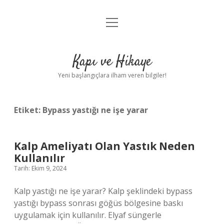
menüyü
Anasayfa
aç
Gizlilik Politikası
Kapı ve Hikaye
Yasal Uyarı
Yeni başlangıçlara ilham veren bilgiler!
Hakkımızda
Etiket:
Bypass yastığı ne işe yarar
Kalp Ameliyatı Olan Yastık Neden
Kullanılır
Tarih: Ekim 9, 2024
Kalp yastığı ne işe yarar? Kalp şeklindeki bypass
yastığı bypass sonrası göğüs bölgesine baskı
uygulamak için kullanılır. Elyaf süngerle