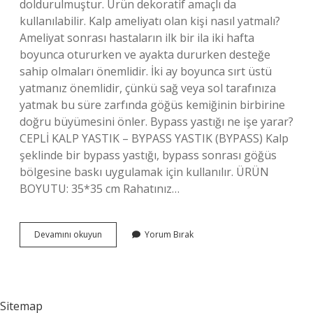
doldurulmuştur. Ürün dekoratif amaçlı da
kullanılabilir. Kalp ameliyatı olan kişi nasıl yatmalı?
Ameliyat sonrası hastaların ilk bir ila iki hafta
boyunca otururken ve ayakta dururken desteğe
sahip olmaları önemlidir. İki ay boyunca sırt üstü
yatmanız önemlidir, çünkü sağ veya sol tarafınıza
yatmak bu süre zarfında göğüs kemiğinin birbirine
doğru büyümesini önler. Bypass yastığı ne işe yarar?
CEPLİ KALP YASTIK – BYPASS YASTIK (BYPASS) Kalp
şeklinde bir bypass yastığı, bypass sonrası göğüs
bölgesine baskı uygulamak için kullanılır. ÜRÜN
BOYUTU: 35*35 cm Rahatınız…
Kalp
Devamını okuyun
Yorum Bırak
Ameliyatı
Olan
Yastık
Neden
Kullanılır
Sitemap