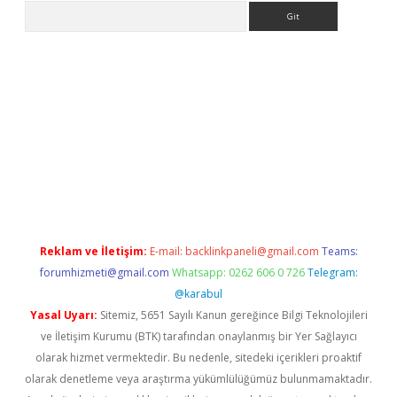
Arama
er.xyz
Reklam ve İletişim:
E-mail:
backlinkpaneli@gmail.com
Teams:
forumhizmeti@gmail.com
Whatsapp: 0262 606 0 726
Telegram:
@karabul
Yasal Uyarı:
Sitemiz, 5651 Sayılı Kanun gereğince Bilgi Teknolojileri
ve İletişim Kurumu (BTK) tarafından onaylanmış bir Yer Sağlayıcı
olarak hizmet vermektedir. Bu nedenle, sitedeki içerikleri proaktif
olarak denetleme veya araştırma yükümlülüğümüz bulunmamaktadır.