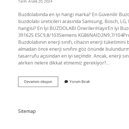
Tarih: Aralık 20, 2024
Buzdolabında en iyi hangi marka? En Güvenilir Buzdol
buzdolabı üreticileri arasında Samsung, Bosch, LG, B
hangisi? En İyi BUZDOLABI ÖnerileriHayırEn İyi Bu
391625 ESC9,8/103Siemens KG86NAID2N9,7/104Profi
Buzdolabının enerji sınıfı, cihazın enerji tüketimini
almadan önce enerji sınıfını göz önünde bulundurmak 
tasarrufu açısından en iyi seçimdir. Ancak, enerji sın
alırken nelere dikkat etmemiz gerekiyor?…
Buzdolabında
Devamını okuyun
Yorum Bırak
Hangi
Marka
Tercih
Edilmeli
Sitemap