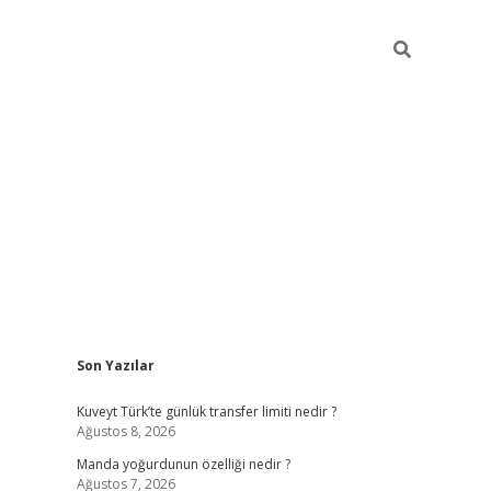
Sidebar
Son Yazılar
elexbet yeni giriş adresi
betexper.xyz
Kuveyt Türk’te günlük transfer limiti nedir ?
Ağustos 8, 2026
Manda yoğurdunun özelliği nedir ?
Ağustos 7, 2026