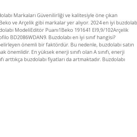
abı Markaları Güvenilirliği ve kalitesiyle öne çıkan
eko ve Arçelik gibi markalar yer alıyor. 2024 en iyi buzdolab
zdolabı ModeliEditör Puanı1Beko 191641 EI9,9/102Arçelik
lo BD2086WDAN9. Buzdolabı en iyi sınıf hangisi?
 belirleyen önemli bir faktördür. Bu nedenle, buzdolabı satın
önemlidir. En yüksek enerji sınıfı olan A sınıfı, enerji
ıfı arttıkça buzdolabı fiyatları da artmaktadır. Buzdolabı