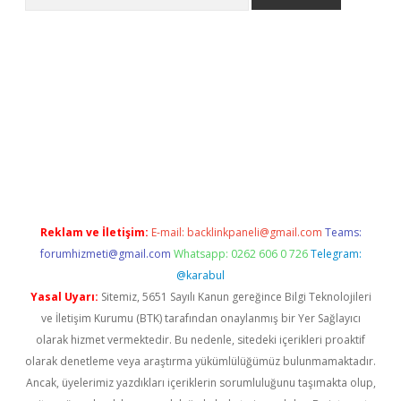
er.xyz
Reklam ve İletişim:
E-mail:
backlinkpaneli@gmail.com
Teams:
forumhizmeti@gmail.com
Whatsapp: 0262 606 0 726
Telegram:
@karabul
Yasal Uyarı:
Sitemiz, 5651 Sayılı Kanun gereğince Bilgi Teknolojileri
ve İletişim Kurumu (BTK) tarafından onaylanmış bir Yer Sağlayıcı
olarak hizmet vermektedir. Bu nedenle, sitedeki içerikleri proaktif
olarak denetleme veya araştırma yükümlülüğümüz bulunmamaktadır.
Ancak, üyelerimiz yazdıkları içeriklerin sorumluluğunu taşımakta olup,