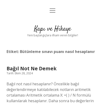
menüyü
Anasayfa
aç
Gizlilik Politikası
Kapı ve Hikaye
Yasal Uyarı
Yeni başlangıçlara ilham veren bilgiler!
Hakkımızda
Etiket:
Bütünleme sınavı puanı nasıl hesaplanır
Bağıl Not Ne Demek
Tarih: Ekim 28, 2024
Bağıl not nasıl hesaplanır? Öncelikle bağıl
değerlendirmeye katılabilecek notların aritmetik
ortalaması Aritmetik ortalama X: =( ) / N formülü
kullanılarak hesaplanır. Daha sonra bu değerlerin