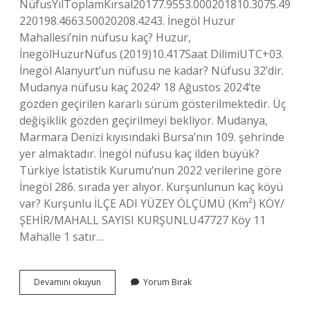
NüfusYılToplamKırsal20177.9553.000201810.3075.49
220198.4663.50020208.4243. İnegöl Huzur
Mahallesi’nin nüfusu kaç? Huzur,
İnegölHuzurNüfus (2019)10.417Saat DilimiUTC+03.
İnegöl Alanyurt’un nüfusu ne kadar? Nüfusu 32’dir.
Mudanya nüfusu kaç 2024? 18 Ağustos 2024’te
gözden geçirilen kararlı sürüm gösterilmektedir. Üç
değişiklik gözden geçirilmeyi bekliyor. Mudanya,
Marmara Denizi kıyısındaki Bursa’nın 109. şehrinde
yer almaktadır. İnegöl nüfusu kaç ilden büyük?
Türkiye İstatistik Kurumu’nun 2022 verilerine göre
İnegöl 286. sırada yer alıyor. Kurşunlunun kaç köyü
var? Kurşunlu İLÇE ADI YÜZEY ÖLÇÜMÜ (Km²) KÖY/
ŞEHİR/MAHALL SAYISI KURŞUNLU47727 Köy 11
Mahalle 1 satır…
Inegöl
Devamını okuyun
Yorum Bırak
Kurşunlu
Nüfusu