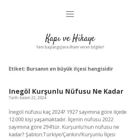
menüyü
Anasayfa
aç
Gizlilik Politikası
Kapı ve Hikaye
Yasal Uyarı
Yeni başlangıçlara ilham veren bilgiler!
Hakkımızda
Etiket:
Bursanın en büyük ilçesi hangisidir
Inegöl Kurşunlu Nüfusu Ne Kadar
Tarih: Kasım 22, 2024
İnegöl nüfusu kaç 2024? 1927 sayımına göre ilçede
12.000 kişi yaşamaktadır. İlçenin nüfusu 2022
sayımına göre 294’tür. Kurşunlu’nun nüfusu ne
kadar? Şablon:Türkiye/Çankırı/Kurşunlu İlçesi