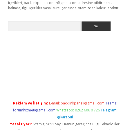
içerikleri,
backlinkpanelicomtr@gmail.com
adresine bildirmeniz
halinde, ilgili içerikler yasal süre içerisinde sitemizden kaldırılacaktır.
Arama
er.xyz
Reklam ve İletişim:
E-mail:
backlinkpaneli@gmail.com
Teams:
forumhizmeti@gmail.com
Whatsapp: 0262 606 0 726
Telegram:
@karabul
Yasal Uyarı:
Sitemiz, 5651 Sayılı Kanun gereğince Bilgi Teknolojileri