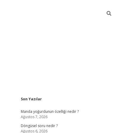
Sidebar
Son Yazılar
elexbet yeni giriş adresi
betexper.xyz
Manda yoğurdunun özelliği nedir ?
Ağustos 7, 2026
Döngüsel soru nedir ?
Ağustos 6, 2026