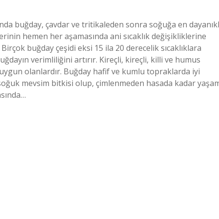
ında buğday, çavdar ve tritikaleden sonra soğuğa en dayanıkl
mlerinin hemen her aşamasında ani sıcaklık değişikliklerine
irçok buğday çeşidi eksi 15 ila 20 derecelik sıcaklıklara
yın verimliliğini artırır. Kireçli, kireçli, killi ve humus
uygun olanlardır. Buğday hafif ve kumlu topraklarda iyi
 soğuk mevsim bitkisi olup, çimlenmeden hasada kadar yaşa
rasında…