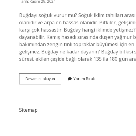
Tarih: Kasım 29, 2024
Buğdayı soğuk vurur mu? Soğuk iklim tahılları aras
olanıdır ve arpa en hassas olanıdır. Bitkiler, gelişi
karşı çok hassastır. Buğday hangi iklimde yetişmez? B
dayanabilir. Kamış hasadı sırasında düşen yağmur buğda
bakımından zengin tınlı topraklar büyümesi için en 
gelişmez. Buğday ne kadar dayanır? Buğday bitkisi
süresi, ekilen çeşide bağlı olarak 135 ila 180 gün a
Buğday
Devamını okuyun
Yorum Bırak
Soğuğa
Dayanıklı
Mı
Sitemap