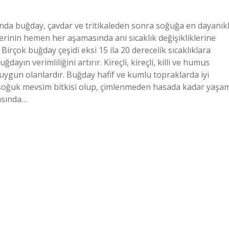
ında buğday, çavdar ve tritikaleden sonra soğuğa en dayanıkl
mlerinin hemen her aşamasında ani sıcaklık değişikliklerine
irçok buğday çeşidi eksi 15 ila 20 derecelik sıcaklıklara
yın verimliliğini artırır. Kireçli, kireçli, killi ve humus
uygun olanlardır. Buğday hafif ve kumlu topraklarda iyi
 soğuk mevsim bitkisi olup, çimlenmeden hasada kadar yaşa
rasında…