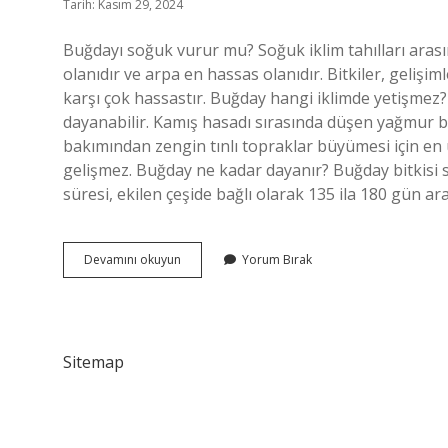
Tarih: Kasım 29, 2024
Buğdayı soğuk vurur mu? Soğuk iklim tahılları aras
olanıdır ve arpa en hassas olanıdır. Bitkiler, gelişi
karşı çok hassastır. Buğday hangi iklimde yetişmez? B
dayanabilir. Kamış hasadı sırasında düşen yağmur buğda
bakımından zengin tınlı topraklar büyümesi için en 
gelişmez. Buğday ne kadar dayanır? Buğday bitkisi
süresi, ekilen çeşide bağlı olarak 135 ila 180 gün a
Buğday
Devamını okuyun
Yorum Bırak
Soğuğa
Dayanıklı
Mı
Sitemap