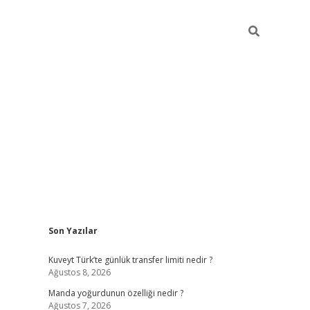
Sidebar
Son Yazılar
elexbet yeni giriş adresi
betexper.xyz
Kuveyt Türk’te günlük transfer limiti nedir ?
Ağustos 8, 2026
Manda yoğurdunun özelliği nedir ?
Ağustos 7, 2026