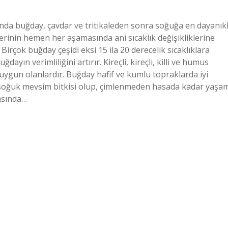
ında buğday, çavdar ve tritikaleden sonra soğuğa en dayanıkl
mlerinin hemen her aşamasında ani sıcaklık değişikliklerine
irçok buğday çeşidi eksi 15 ila 20 derecelik sıcaklıklara
yın verimliliğini artırır. Kireçli, kireçli, killi ve humus
uygun olanlardır. Buğday hafif ve kumlu topraklarda iyi
 soğuk mevsim bitkisi olup, çimlenmeden hasada kadar yaşa
rasında…