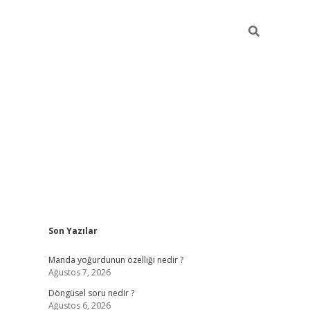
Sidebar
Son Yazılar
elexbet yeni giriş adresi
betexper.xyz
Manda yoğurdunun özelliği nedir ?
Ağustos 7, 2026
Döngüsel soru nedir ?
Ağustos 6, 2026