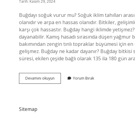
Tarih: Kasım 29, 2024
Buğdayı soğuk vurur mu? Soğuk iklim tahılları aras
olanıdır ve arpa en hassas olanıdır. Bitkiler, gelişi
karşı çok hassastır. Buğday hangi iklimde yetişmez? B
dayanabilir. Kamış hasadı sırasında düşen yağmur buğda
bakımından zengin tınlı topraklar büyümesi için en 
gelişmez. Buğday ne kadar dayanır? Buğday bitkisi
süresi, ekilen çeşide bağlı olarak 135 ila 180 gün a
Buğday
Devamını okuyun
Yorum Bırak
Soğuğa
Dayanıklı
Mı
Sitemap