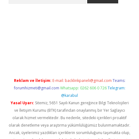
er.xyz
Reklam ve İletişim:
E-mail:
backlinkpaneli@gmail.com
Teams:
forumhizmeti@gmail.com
Whatsapp: 0262 606 0 726
Telegram:
@karabul
Yasal Uyarı:
Sitemiz, 5651 Sayılı Kanun gereğince Bilgi Teknolojileri
ve İletişim Kurumu (BTK) tarafından onaylanmış bir Yer Sağlayıcı
olarak hizmet vermektedir. Bu nedenle, sitedeki içerikleri proaktif
olarak denetleme veya araştırma yükümlülüğümüz bulunmamaktadır.
Ancak, üyelerimiz yazdıkları içeriklerin sorumluluğunu taşımakta olup,