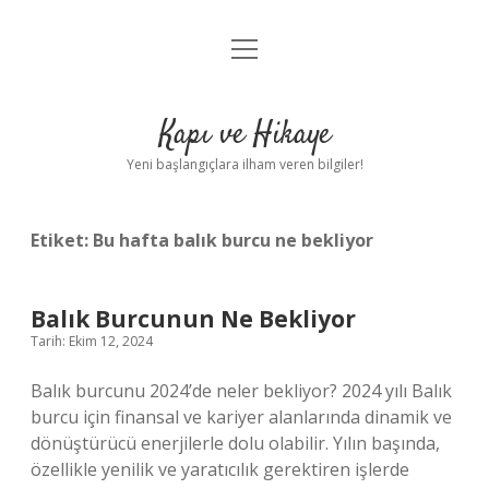
menüyü
Anasayfa
aç
Gizlilik Politikası
Kapı ve Hikaye
Yasal Uyarı
Yeni başlangıçlara ilham veren bilgiler!
Hakkımızda
Etiket:
Bu hafta balık burcu ne bekliyor
Balık Burcunun Ne Bekliyor
Tarih: Ekim 12, 2024
Balık burcunu 2024’de neler bekliyor? 2024 yılı Balık
burcu için finansal ve kariyer alanlarında dinamik ve
dönüştürücü enerjilerle dolu olabilir. Yılın başında,
özellikle yenilik ve yaratıcılık gerektiren işlerde