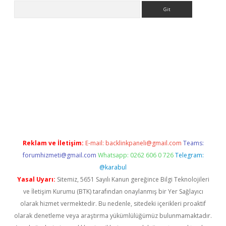
Arama
dresi
betexper.xyz
Reklam ve İletişim:
E-mail:
backlinkpaneli@gmail.com
Teams:
forumhizmeti@gmail.com
Whatsapp: 0262 606 0 726
Telegram:
@karabul
Yasal Uyarı:
Sitemiz, 5651 Sayılı Kanun gereğince Bilgi Teknolojileri
ve İletişim Kurumu (BTK) tarafından onaylanmış bir Yer Sağlayıcı
olarak hizmet vermektedir. Bu nedenle, sitedeki içerikleri proaktif
olarak denetleme veya araştırma yükümlülüğümüz bulunmamaktadır.