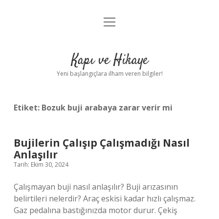
menüyü
Anasayfa
aç
Gizlilik Politikası
Kapı ve Hikaye
Yasal Uyarı
Yeni başlangıçlara ilham veren bilgiler!
Hakkımızda
Etiket:
Bozuk buji arabaya zarar verir mi
Bujilerin Çalışıp Çalışmadığı Nasıl
Anlaşılır
Tarih: Ekim 30, 2024
Çalışmayan buji nasıl anlaşılır? Buji arızasının
belirtileri nelerdir? Araç eskisi kadar hızlı çalışmaz.
Gaz pedalına bastığınızda motor durur. Çekiş