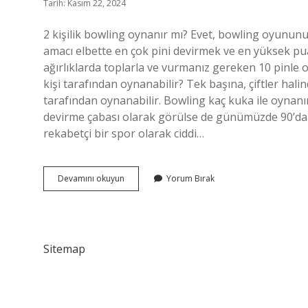
Tarih: Kasım 22, 2024
2 kişilik bowling oynanır mı? Evet, bowling oyununu
amacı elbette en çok pini devirmek ve en yüksek puan
ağırlıklarda toplarla ve vurmanız gereken 10 pinle
kişi tarafından oynanabilir? Tek başına, çiftler hali
tarafından oynanabilir. Bowling kaç kuka ile oynanır?
devirme çabası olarak görülse de günümüzde 90’dan
rekabetçi bir spor olarak ciddi…
Bowling
Devamını okuyun
Yorum Bırak
2
Kişi
Ile
Oynanır
Mı
Sitemap