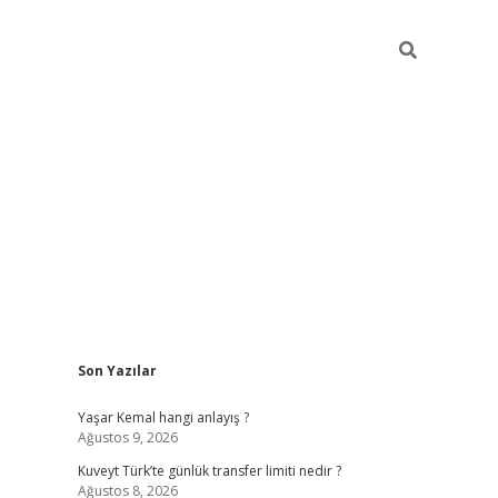
Sidebar
Son Yazılar
elexbet yeni giriş adresi
betexper.xyz
Yaşar Kemal hangi anlayış ?
Ağustos 9, 2026
Kuveyt Türk’te günlük transfer limiti nedir ?
Ağustos 8, 2026