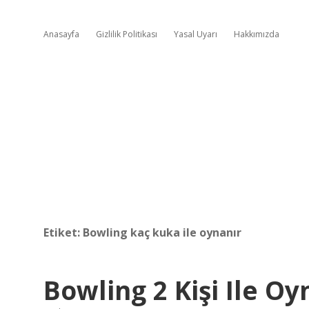
Anasayfa
Gizlilik Politikası
Yasal Uyarı
Hakkımızda
Etiket:
Bowling kaç kuka ile oynanır
Bowling 2 Kişi Ile Oy