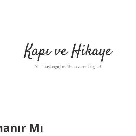
Kapı ve Hikaye
Yeni başlangıçlara ilham veren bilgiler!
nanır Mı