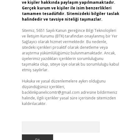
ve kişiler hakkında paylaşım yapılmamaktadır.
Gerçek kurum ve kişiler ile isim benzerlikleri
tamamen tesadüfidir. Sitemizdeki bilgiler taslak
halindedir ve tavsiye niteliği taşımazlar.
Sitemiz, 5651 Sayılı Kanun gereğince Bilgi Teknolojileri
ve İletişim Kurumu (BTK) tarafından onaylanmış bir Yer
Sağlayıcı olarak hizmet vermektedir. Bu nedenle,
sitedeki içerikleri proaktif olarak denetleme veya
araştırma yükümlülüğümüz bulunmamaktadır. Ancak,
üyelerimiz yazdıkları içeriklerin sorumluluğunu
taşımakta olup, siteye üye olarak bu sorumluluğu kabul
etmiş sayılırlar.
Hukuka ve yasal düzenlemelere aykırı olduğunu
düşündüğünüz içerikleri,
backlinkpanelicomtr@gmail.com
adresine bildirmeniz
halinde, ilgili içerikler yasal süre içerisinde sitemizden
kaldırılacaktır.
Arama