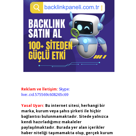
Reklam ve İletişim:
Skype:
live:.cid.575569c608265c69
Yasal Uyarı:
Bu internet sitesi, herhangi bir
marka, kurum veya şahıs şirketi ile hiçbir
bağlantısı bulunmamaktadır. Sitede yalnızca
kendi hazırladığımız makaleler
paylaşılmaktadır. Burada yer alan içerikler
haber niteliği taşımamakta olup, gerçek kurum