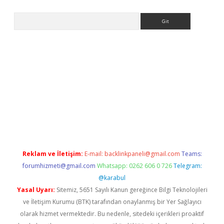
Arama
er.xyz
Reklam ve İletişim:
E-mail:
backlinkpaneli@gmail.com
Teams:
forumhizmeti@gmail.com
Whatsapp: 0262 606 0 726
Telegram:
@karabul
Yasal Uyarı:
Sitemiz, 5651 Sayılı Kanun gereğince Bilgi Teknolojileri
ve İletişim Kurumu (BTK) tarafından onaylanmış bir Yer Sağlayıcı
olarak hizmet vermektedir. Bu nedenle, sitedeki içerikleri proaktif