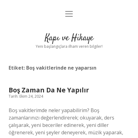
menüyü
Anasayfa
aç
Gizlilik Politikası
Kapı ve Hikaye
Yasal Uyarı
Yeni başlangıçlara ilham veren bilgiler!
Hakkımızda
Etiket:
Boş vakitlerinde ne yaparsın
Boş Zaman Da Ne Yapılır
Tarih: Ekim 24, 2024
Boş vakitlerimde neler yapabilirim? Boş
zamanlarınızı değerlendirerek; okuyarak, ders
çalışarak, yeni beceriler edinerek, yeni diller
öğrenerek, yeni şeyler deneyerek, müzik yaparak,