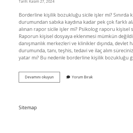
Tarih: Kasım 27, 2024
Borderline kişilik bozukluğu sicile işler mi? Sınırda 
durumundan sabıka kaydına kadar pek çok farklı ala
alınan rapor sicile işler mi? Psikolog raporu kişisel sağ
Raporun kişisel dosyaya eklenmesi mümkün değildir. Ps
danışmanlık merkezleri ve klinikler dışında, devlet 
durumunda, tanı, teşhis, tedavi ve ilaç alım sürecin
yatar mı? Bu nedenle borderline kişilik bozukluğu g
Borderline
Devamını okuyun
Yorum Bırak
Sicile
Işler
Mi
Sitemap