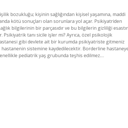
kişilik bozukluğu; kişinin sağlığından kişisel yaşamına, maddi
nda kötü sonuçları olan sorunlara yol açar. Psikiyatriden
lık bilgilerinin bir parçasıdır ve bu bilgilerin gizliliği esastır
ikiyatrik tanı sicile işler mi? Ayrıca, özel psikolojik
hastanesi gibi devlete ait bir kurumda psikiyatriste gitmeniz
iz hastanenin sistemine kaydedilecektir. Borderline hastaney
enellikle pediatrik yaş grubunda teşhis edilmez.…