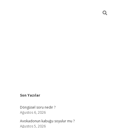
Sidebar
Son Yazılar
elexbet yeni giriş adresi
betexper.xyz
Döngüsel soru nedir ?
Ağustos 6, 2026
Avokadonun kabuğu soyulur mu ?
Ağustos 5, 2026