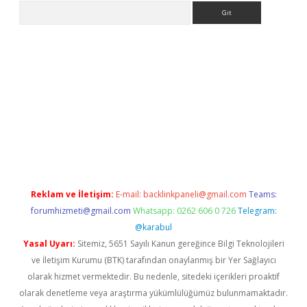
Arama
er.xyz
Reklam ve İletişim:
E-mail:
backlinkpaneli@gmail.com
Teams:
forumhizmeti@gmail.com
Whatsapp: 0262 606 0 726
Telegram:
@karabul
Yasal Uyarı:
Sitemiz, 5651 Sayılı Kanun gereğince Bilgi Teknolojileri
ve İletişim Kurumu (BTK) tarafından onaylanmış bir Yer Sağlayıcı
olarak hizmet vermektedir. Bu nedenle, sitedeki içerikleri proaktif
olarak denetleme veya araştırma yükümlülüğümüz bulunmamaktadır.