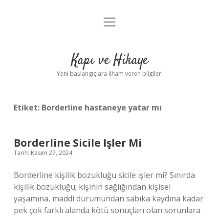
menüyü
Anasayfa
aç
Gizlilik Politikası
Kapı ve Hikaye
Yasal Uyarı
Yeni başlangıçlara ilham veren bilgiler!
Hakkımızda
Etiket:
Borderline hastaneye yatar mı
Borderline Sicile Işler Mi
Tarih: Kasım 27, 2024
Borderline kişilik bozukluğu sicile işler mi? Sınırda
kişilik bozukluğu; kişinin sağlığından kişisel
yaşamına, maddi durumundan sabıka kaydına kadar
pek çok farklı alanda kötü sonuçları olan sorunlara