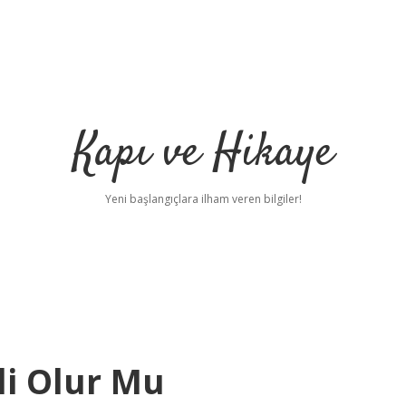
Kapı ve Hikaye
Yeni başlangıçlara ilham veren bilgiler!
li Olur Mu