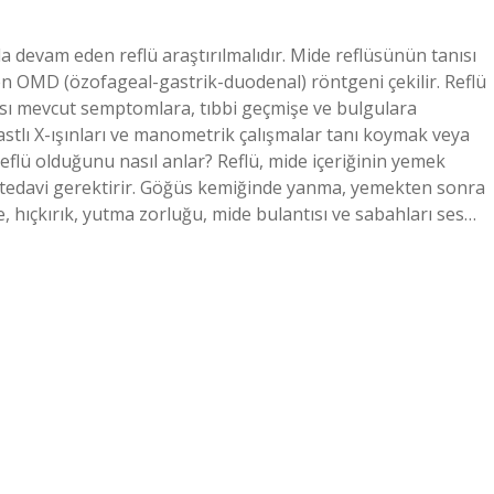
 devam eden reflü araştırılmalıdır. Mide reflüsünün tanısı
linen OMD (özofageal-gastrik-duodenal) röntgeni çekilir. Reflü
anısı mevcut semptomlara, tıbbi geçmişe ve bulgulara
stlı X-ışınları ve manometrik çalışmalar tanı koymak veya
 reflü olduğunu nasıl anlar? Reflü, mide içeriğinin yemek
 tedavi gerektirir. Göğüs kemiğinde yanma, yemekten sonra
e, hıçkırık, yutma zorluğu, mide bulantısı ve sabahları ses…