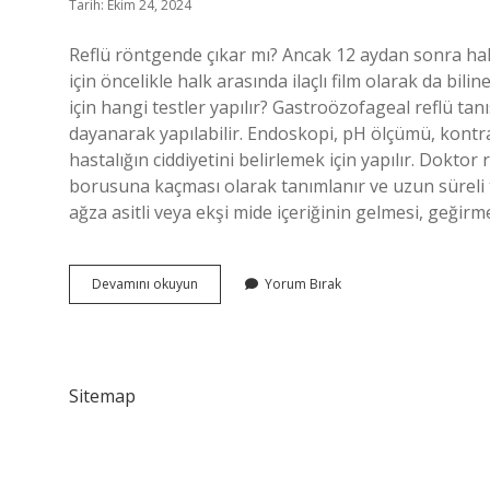
Tarih: Ekim 24, 2024
Reflü röntgende çıkar mı? Ancak 12 aydan sonra hala
için öncelikle halk arasında ilaçlı film olarak da bi
için hangi testler yapılır? Gastroözofageal reflü t
dayanarak yapılabilir. Endoskopi, pH ölçümü, kontra
hastalığın ciddiyetini belirlemek için yapılır. Doktor
borusuna kaçması olarak tanımlanır ve uzun süreli
ağza asitli veya ekşi mide içeriğinin gelmesi, geğirm
Reflü
Devamını okuyun
Yorum Bırak
Röntgende
Belli
Olur
Mu
Sitemap