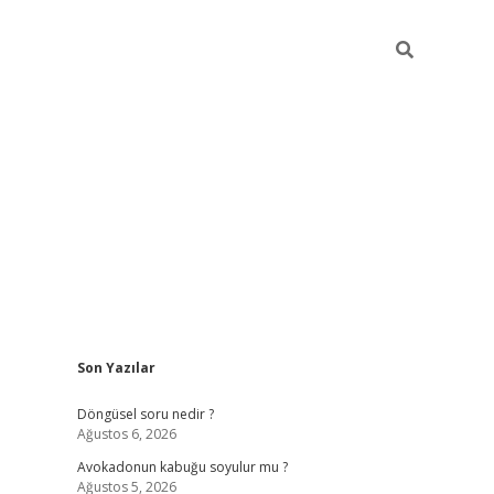
Sidebar
Son Yazılar
elexbet yeni giriş adresi
betexper.xyz
Döngüsel soru nedir ?
Ağustos 6, 2026
Avokadonun kabuğu soyulur mu ?
Ağustos 5, 2026