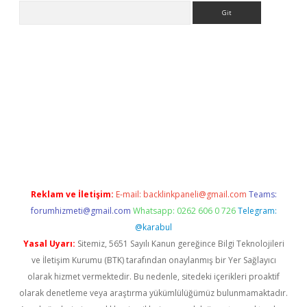
Arama
er.xyz
Reklam ve İletişim:
E-mail:
backlinkpaneli@gmail.com
Teams:
forumhizmeti@gmail.com
Whatsapp: 0262 606 0 726
Telegram:
@karabul
Yasal Uyarı:
Sitemiz, 5651 Sayılı Kanun gereğince Bilgi Teknolojileri
ve İletişim Kurumu (BTK) tarafından onaylanmış bir Yer Sağlayıcı
olarak hizmet vermektedir. Bu nedenle, sitedeki içerikleri proaktif
olarak denetleme veya araştırma yükümlülüğümüz bulunmamaktadır.