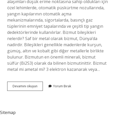
alaşımları düşük erime noktasına sahip oldukları için
özel lehimlerde, otomatik püskürtme nozullarında,
yangın kapılarının otomatik açma
mekanizmalarında, sigortalarda, basınçlı gaz
tüplerinin emniyet tapalarında ve çeşitli tip yangın
dedektörlerinde kullanılırlar. Bizmut bileşikleri
nelerdir? Saf bir metal olarak bizmut, Dünya’da
nadirdir. Bileşikleri genellikle madenlerde kurşun,
gümüş, altın ve kobalt gibi diğer metallerle birlikte
bulunur. Bizmutun en önemli minerali, bizmut
sülfür (Bi2S3) olarak da bilinen bizmutinittir. Bizmut
metal mi ametal mi? 3 elektron kazanarak veya…
Bizmut
Devamını okuyun
Yorum Bırak
Hangi
Değerlikleri
Alır
Sitemap