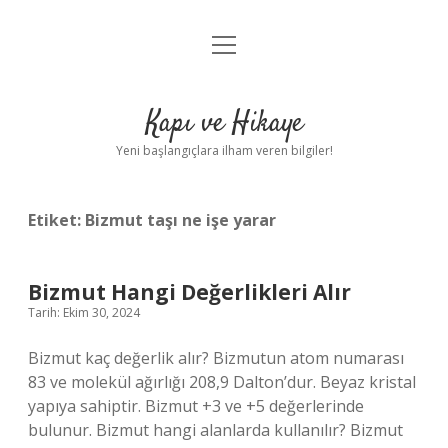
menüyü
Anasayfa
aç
Gizlilik Politikası
Kapı ve Hikaye
Yasal Uyarı
Yeni başlangıçlara ilham veren bilgiler!
Hakkımızda
Etiket:
Bizmut taşı ne işe yarar
Bizmut Hangi Değerlikleri Alır
Tarih: Ekim 30, 2024
Bizmut kaç değerlik alır? Bizmutun atom numarası
83 ve molekül ağırlığı 208,9 Dalton’dur. Beyaz kristal
yapıya sahiptir. Bizmut +3 ve +5 değerlerinde
bulunur. Bizmut hangi alanlarda kullanılır? Bizmut