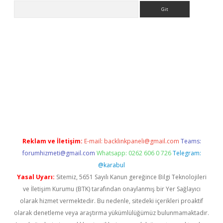
Arama
er.xyz
Reklam ve İletişim:
E-mail:
backlinkpaneli@gmail.com
Teams:
forumhizmeti@gmail.com
Whatsapp: 0262 606 0 726
Telegram:
@karabul
Yasal Uyarı:
Sitemiz, 5651 Sayılı Kanun gereğince Bilgi Teknolojileri
ve İletişim Kurumu (BTK) tarafından onaylanmış bir Yer Sağlayıcı
olarak hizmet vermektedir. Bu nedenle, sitedeki içerikleri proaktif
olarak denetleme veya araştırma yükümlülüğümüz bulunmamaktadır.