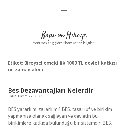
menüyü
Anasayfa
aç
Gizlilik Politikası
Kapı ve Hikaye
Yasal Uyarı
Yeni başlangıçlara ilham veren bilgiler!
Hakkımızda
Etiket:
Bireysel emeklilik 1000 TL devlet katkısı
ne zaman alınır
Bes Dezavantajları Nelerdir
Tarih: Kasım 27, 2024
BES yararlı mı zararlı mı? BES, tasarruf ve birikim
yapmanıza olanak sağlayan ve devletin bu
birikimlere katkıda bulunduğu bir sistemdir. BES,