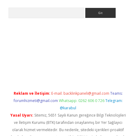
Arama
er.xyz
Reklam ve İletişim:
E-mail:
backlinkpaneli@gmail.com
Teams:
forumhizmeti@gmail.com
Whatsapp: 0262 606 0 726
Telegram:
@karabul
Yasal Uyarı:
Sitemiz, 5651 Sayılı Kanun gereğince Bilgi Teknolojileri
ve İletişim Kurumu (BTK) tarafından onaylanmış bir Yer Sağlayıcı
olarak hizmet vermektedir. Bu nedenle, sitedeki içerikleri proaktif