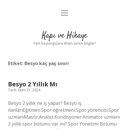
menüyü
Anasayfa
aç
Gizlilik Politikası
Kapı ve Hikaye
Yasal Uyarı
Yeni başlangıçlara ilham veren bilgiler!
Hakkımızda
Etiket:
Besyo kaç yaş sınırı
Besyo 2 Yıllık Mı
Tarih: Ekim 27, 2024
Besyo 2 yıllık ne iş yapar? Besyo iş
ilanlarıEğitmen.Spor öğretmeni.Spor yöneticisi.Spor
uzmanıMasör.Analist.Kondisyoner.Animatör uzmanı
2 yıllık spor bölümü var mı? Spor Yönetimi Bölümü