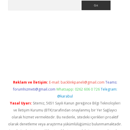
Arama
er.xyz
Reklam ve İletişim:
E-mail:
backlinkpaneli@gmail.com
Teams:
forumhizmeti@gmail.com
Whatsapp: 0262 606 0 726
Telegram:
@karabul
Yasal Uyarı:
Sitemiz, 5651 Sayılı Kanun gereğince Bilgi Teknolojileri
ve İletişim Kurumu (BTK) tarafından onaylanmış bir Yer Sağlayıcı
olarak hizmet vermektedir. Bu nedenle, sitedeki içerikleri proaktif
olarak denetleme veya araştırma yükümlülüğümüz bulunmamaktadır.