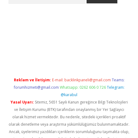
per.xyz
Reklam ve İletişim:
E-mail:
backlinkpaneli@gmail.com
Teams:
forumhizmeti@gmail.com
Whatsapp: 0262 606 0 726
Telegram:
@karabul
Yasal Uyarı:
Sitemiz, 5651 Sayılı Kanun gereğince Bilgi Teknolojileri
ve İletişim Kurumu (BTK) tarafından onaylanmış bir Yer Sağlayıcı
olarak hizmet vermektedir. Bu nedenle, sitedeki içerikleri proaktif
olarak denetleme veya araştırma yükümlülüğümüz bulunmamaktadır.
Ancak, üyelerimiz yazdıkları içeriklerin sorumluluğunu taşımakta olup,