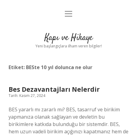
menüyü
Anasayfa
aç
Gizlilik Politikası
Kapı ve Hikaye
Yasal Uyarı
Yeni başlangıçlara ilham veren bilgiler!
Hakkımızda
Etiket:
BESte 10 yıl dolunca ne olur
Bes Dezavantajları Nelerdir
Tarih: Kasım 27, 2024
BES yararlı mı zararlı mı? BES, tasarruf ve birikim
yapmanıza olanak sağlayan ve devletin bu
birikimlere katkıda bulunduğu bir sistemdir. BES,
hem uzun vadeli birikim açığınızı kapatmanız hem de