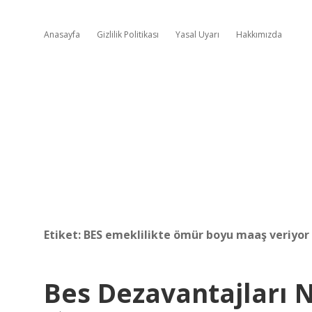
Anasayfa
Gizlilik Politikası
Yasal Uyarı
Hakkımızda
Etiket:
BES emeklilikte ömür boyu maaş veriyo
Bes Dezavantajları N