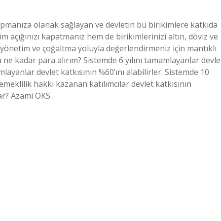
yapmanıza olanak sağlayan ve devletin bu birikimlere katkıda
m açığınızı kapatmanız hem de birikimlerinizi altın, döviz ve
 yönetim ve çoğaltma yoluyla değerlendirmeniz için mantıklı
ra ne kadar para alırım? Sistemde 6 yılını tamamlayanlar devle
amlayanlar devlet katkısının %60’ını alabilirler. Sistemde 10
meklilik hakkı kazanan katılımcılar devlet katkısının
dar? Azami OKS…