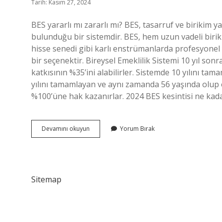
Tarih: Kasım 27, 2024
BES yararlı mı zararlı mı? BES, tasarruf ve birikim 
bulunduğu bir sistemdir. BES, hem uzun vadeli biriki
hisse senedi gibi karlı enstrümanlarda profesyonel
bir seçenektir. Bireysel Emeklilik Sistemi 10 yıl son
katkısının %35’ini alabilirler. Sistemde 10 yılını tam
yılını tamamlayan ve aynı zamanda 56 yaşında olup e
%100’üne hak kazanırlar. 2024 BES kesintisi ne ka
Bes
Devamını okuyun
Yorum Bırak
Dezavantajları
Nelerdir
Sitemap