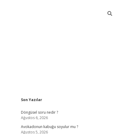
Sidebar
Son Yazılar
elexbet yeni giriş adresi
betexper.xyz
Döngüsel soru nedir ?
Ağustos 6, 2026
Avokadonun kabuğu soyulur mu ?
Ağustos 5, 2026