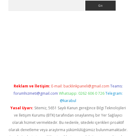
Arama
xper.xyz
Reklam ve İletişim:
E-mail:
backlinkpaneli@gmail.com
Teams:
forumhizmeti@gmail.com
Whatsapp: 0262 606 0 726
Telegram:
@karabul
Yasal Uyarı:
Sitemiz, 5651 Sayılı Kanun gereğince Bilgi Teknolojileri
ve İletişim Kurumu (BTK) tarafından onaylanmış bir Yer Sağlayıcı
olarak hizmet vermektedir. Bu nedenle, sitedeki içerikleri proaktif
olarak denetleme veya araştırma yükümlülüğümüz bulunmamaktadır.