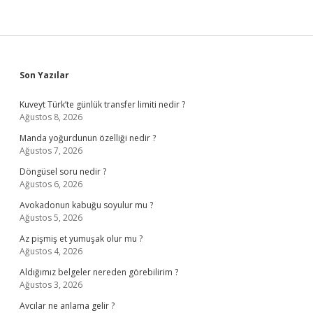
Kaç
Km
Gider
Sidebar
Son Yazılar
Kuveyt Türk’te günlük transfer limiti nedir ?
Ağustos 8, 2026
Manda yoğurdunun özelliği nedir ?
Ağustos 7, 2026
Döngüsel soru nedir ?
Ağustos 6, 2026
Avokadonun kabuğu soyulur mu ?
Ağustos 5, 2026
Az pişmiş et yumuşak olur mu ?
Ağustos 4, 2026
Aldığımız belgeler nereden görebilirim ?
Ağustos 3, 2026
Avcılar ne anlama gelir ?