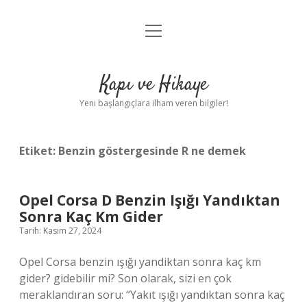
menüyü
Anasayfa
aç
Gizlilik Politikası
Kapı ve Hikaye
Yasal Uyarı
Yeni başlangıçlara ilham veren bilgiler!
Hakkımızda
Etiket:
Benzin göstergesinde R ne demek
Opel Corsa D Benzin Işığı Yandıktan
Sonra Kaç Km Gider
Tarih: Kasım 27, 2024
Opel Corsa benzin ışığı yandiktan sonra kaç km
gider? gidebilir mi? Son olarak, sizi en çok
meraklandıran soru: “Yakıt ışığı yandıktan sonra kaç