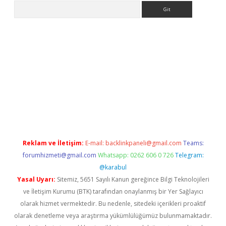
Arama
er.xyz
Reklam ve İletişim:
E-mail:
backlinkpaneli@gmail.com
Teams:
forumhizmeti@gmail.com
Whatsapp: 0262 606 0 726
Telegram:
@karabul
Yasal Uyarı:
Sitemiz, 5651 Sayılı Kanun gereğince Bilgi Teknolojileri
ve İletişim Kurumu (BTK) tarafından onaylanmış bir Yer Sağlayıcı
olarak hizmet vermektedir. Bu nedenle, sitedeki içerikleri proaktif
olarak denetleme veya araştırma yükümlülüğümüz bulunmamaktadır.