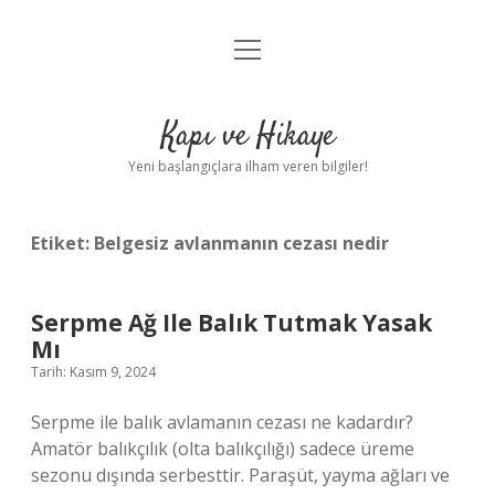
menüyü
Anasayfa
aç
Gizlilik Politikası
Kapı ve Hikaye
Yasal Uyarı
Yeni başlangıçlara ilham veren bilgiler!
Hakkımızda
Etiket:
Belgesiz avlanmanın cezası nedir
Serpme Ağ Ile Balık Tutmak Yasak
Mı
Tarih: Kasım 9, 2024
Serpme ile balık avlamanın cezası ne kadardır?
Amatör balıkçılık (olta balıkçılığı) sadece üreme
sezonu dışında serbesttir. Paraşüt, yayma ağları ve