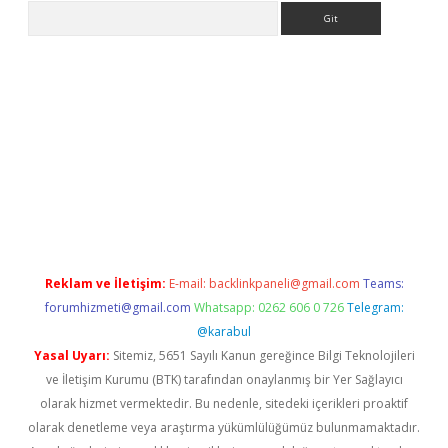
Arama
per.xyz
Reklam ve İletişim:
E-mail:
backlinkpaneli@gmail.com
Teams:
forumhizmeti@gmail.com
Whatsapp: 0262 606 0 726
Telegram:
@karabul
Yasal Uyarı:
Sitemiz, 5651 Sayılı Kanun gereğince Bilgi Teknolojileri
ve İletişim Kurumu (BTK) tarafından onaylanmış bir Yer Sağlayıcı
olarak hizmet vermektedir. Bu nedenle, sitedeki içerikleri proaktif
olarak denetleme veya araştırma yükümlülüğümüz bulunmamaktadır.