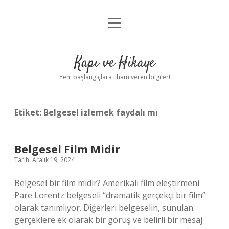
menüyü
Anasayfa
aç
Gizlilik Politikası
Kapı ve Hikaye
Yasal Uyarı
Yeni başlangıçlara ilham veren bilgiler!
Hakkımızda
Etiket:
Belgesel izlemek faydalı mı
Belgesel Film Midir
Tarih: Aralık 19, 2024
Belgesel bir film midir? Amerikalı film eleştirmeni
Pare Lorentz belgeseli “dramatik gerçekçi bir film”
olarak tanımlıyor. Diğerleri belgeselin, sunulan
gerçeklere ek olarak bir görüş ve belirli bir mesaj