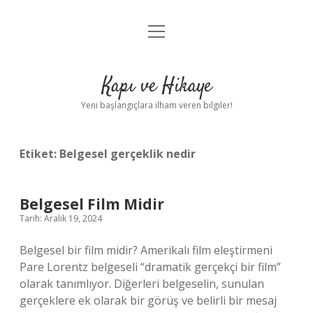
menüyü
Anasayfa
aç
Gizlilik Politikası
Kapı ve Hikaye
Yasal Uyarı
Yeni başlangıçlara ilham veren bilgiler!
Hakkımızda
Etiket:
Belgesel gerçeklik nedir
Belgesel Film Midir
Tarih: Aralık 19, 2024
Belgesel bir film midir? Amerikalı film eleştirmeni
Pare Lorentz belgeseli “dramatik gerçekçi bir film”
olarak tanımlıyor. Diğerleri belgeselin, sunulan
gerçeklere ek olarak bir görüş ve belirli bir mesaj