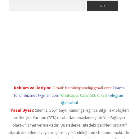
Arama
er.xyz
Reklam ve İletişim:
E-mail:
backlinkpaneli@gmail.com
Teams:
forumhizmeti@gmail.com
Whatsapp: 0262 606 0 726
Telegram:
@karabul
Yasal Uyarı:
Sitemiz, 5651 Sayılı Kanun gereğince Bilgi Teknolojileri
ve İletişim Kurumu (BTK) tarafından onaylanmış bir Yer Sağlayıcı
olarak hizmet vermektedir. Bu nedenle, sitedeki içerikleri proaktif
olarak denetleme veya araştırma yükümlülüğümüz bulunmamaktadır.