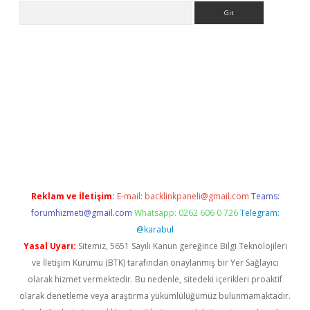
Arama
adresi
betexper.xyz
Reklam ve İletişim:
E-mail:
backlinkpaneli@gmail.com
Teams:
forumhizmeti@gmail.com
Whatsapp: 0262 606 0 726
Telegram:
@karabul
Yasal Uyarı:
Sitemiz, 5651 Sayılı Kanun gereğince Bilgi Teknolojileri
ve İletişim Kurumu (BTK) tarafından onaylanmış bir Yer Sağlayıcı
olarak hizmet vermektedir. Bu nedenle, sitedeki içerikleri proaktif
olarak denetleme veya araştırma yükümlülüğümüz bulunmamaktadır.