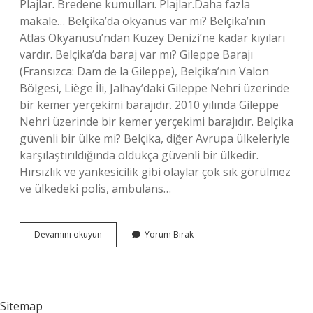
Plajlar. Bredene kumulları. Plajlar.Daha fazla
makale… Belçika’da okyanus var mı? Belçika’nın
Atlas Okyanusu’ndan Kuzey Denizi’ne kadar kıyıları
vardır. Belçika’da baraj var mı? Gileppe Barajı
(Fransızca: Dam de la Gileppe), Belçika’nın Valon
Bölgesi, Liège İli, Jalhay’daki Gileppe Nehri üzerinde
bir kemer yerçekimi barajıdır. 2010 yılında Gileppe
Nehri üzerinde bir kemer yerçekimi barajıdır. Belçika
güvenli bir ülke mi? Belçika, diğer Avrupa ülkeleriyle
karşılaştırıldığında oldukça güvenli bir ülkedir.
Hırsızlık ve yankesicilik gibi olaylar çok sık görülmez
ve ülkedeki polis, ambulans…
Belçika
Devamını okuyun
Yorum Bırak
Da
Deniz
Var
Mi
Sitemap