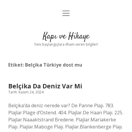
menüyü
Anasayfa
aç
Gizlilik Politikası
Kapı ve Hikaye
Yasal Uyarı
Yeni başlangıçlara ilham veren bilgiler!
Hakkımızda
Etiket:
Belçika Türkiye dost mu
Belçika Da Deniz Var Mi
Tarih: Kasım 24, 2024
Belçika’da deniz nerede var? De Panne Plajı. 783.
Plajlar.Plage d’Ostend. 404. Plajlar.De Haan Plajı. 225.
Plajlar.Naaaktstrand Bredene. Plajlar.Mariakerke
Plajı. Plajlar.Maboge Plajı. Plajlar.Blankenberge Plajı.