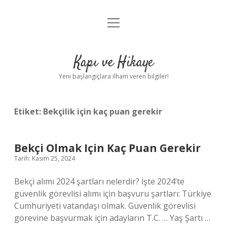
menüyü
Anasayfa
aç
Gizlilik Politikası
Kapı ve Hikaye
Yasal Uyarı
Yeni başlangıçlara ilham veren bilgiler!
Hakkımızda
Etiket:
Bekçilik için kaç puan gerekir
Bekçi Olmak Için Kaç Puan Gerekir
Tarih: Kasım 25, 2024
Bekçi alımı 2024 şartları nelerdir? İşte 2024’te
güvenlik görevlisi alımı için başvuru şartları: Türkiye
Cumhuriyeti vatandaşı olmak. Güvenlik görevlisi
görevine başvurmak için adayların T.C. … Yaş Şartı …