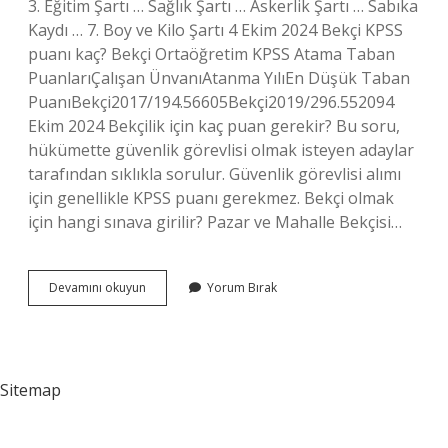
3. Eğitim Şartı … Sağlık Şartı … Askerlik Şartı … Sabıka
Kaydı … 7. Boy ve Kilo Şartı 4 Ekim 2024 Bekçi KPSS
puanı kaç? Bekçi Ortaöğretim KPSS Atama Taban
PuanlarıÇalışan ÜnvanıAtanma YılıEn Düşük Taban
PuanıBekçi2017/194.56605Bekçi2019/296.552094
Ekim 2024 Bekçilik için kaç puan gerekir? Bu soru,
hükümette güvenlik görevlisi olmak isteyen adaylar
tarafından sıklıkla sorulur. Güvenlik görevlisi alımı
için genellikle KPSS puanı gerekmez. Bekçi olmak
için hangi sınava girilir? Pazar ve Mahalle Bekçisi…
Bekçi
Devamını okuyun
Yorum Bırak
Olmak
Için
Kaç
Puan
Gerekir
Sitemap