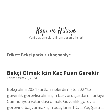
menüyü
Anasayfa
aç
Gizlilik Politikası
Kapı ve Hikaye
Yasal Uyarı
Yeni başlangıçlara ilham veren bilgiler!
Hakkımızda
Etiket:
Bekçi parkuru kaç saniye
Bekçi Olmak Için Kaç Puan Gerekir
Tarih: Kasım 25, 2024
Bekçi alımı 2024 şartları nelerdir? İşte 2024’te
güvenlik görevlisi alımı için başvuru şartları: Türkiye
Cumhuriyeti vatandaşı olmak. Güvenlik görevlisi
görevine başvurmak için adayların T.C. … Yaş Şartı …