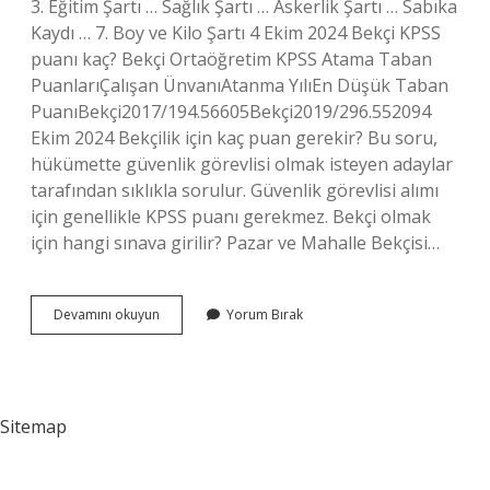
3. Eğitim Şartı … Sağlık Şartı … Askerlik Şartı … Sabıka
Kaydı … 7. Boy ve Kilo Şartı 4 Ekim 2024 Bekçi KPSS
puanı kaç? Bekçi Ortaöğretim KPSS Atama Taban
PuanlarıÇalışan ÜnvanıAtanma YılıEn Düşük Taban
PuanıBekçi2017/194.56605Bekçi2019/296.552094
Ekim 2024 Bekçilik için kaç puan gerekir? Bu soru,
hükümette güvenlik görevlisi olmak isteyen adaylar
tarafından sıklıkla sorulur. Güvenlik görevlisi alımı
için genellikle KPSS puanı gerekmez. Bekçi olmak
için hangi sınava girilir? Pazar ve Mahalle Bekçisi…
Bekçi
Devamını okuyun
Yorum Bırak
Olmak
Için
Kaç
Puan
Gerekir
Sitemap