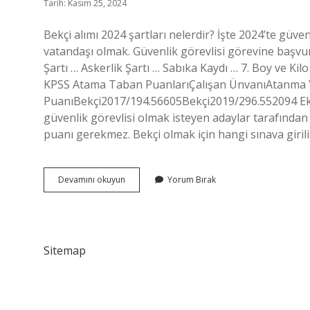
Tarih: Kasım 25, 2024
Bekçi alımı 2024 şartları nelerdir? İşte 2024’te güven
vatandaşı olmak. Güvenlik görevlisi görevine başvurm
Şartı … Askerlik Şartı … Sabıka Kaydı … 7. Boy ve Ki
KPSS Atama Taban PuanlarıÇalışan ÜnvanıAtanma 
PuanıBekçi2017/194.56605Bekçi2019/296.552094 Eki
güvenlik görevlisi olmak isteyen adaylar tarafından s
puanı gerekmez. Bekçi olmak için hangi sınava giril
Bekçi
Devamını okuyun
Yorum Bırak
Olmak
Için
Kaç
Puan
Gerekir
Sitemap