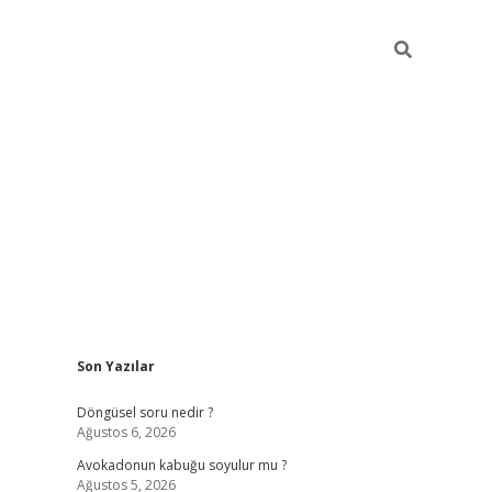
Sidebar
Son Yazılar
elexbet yeni giriş adresi
betexper
Döngüsel soru nedir ?
Ağustos 6, 2026
Avokadonun kabuğu soyulur mu ?
Ağustos 5, 2026