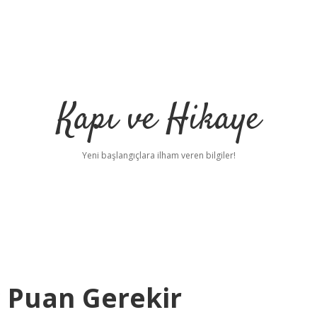
Kapı ve Hikaye
Yeni başlangıçlara ilham veren bilgiler!
ç Puan Gerekir