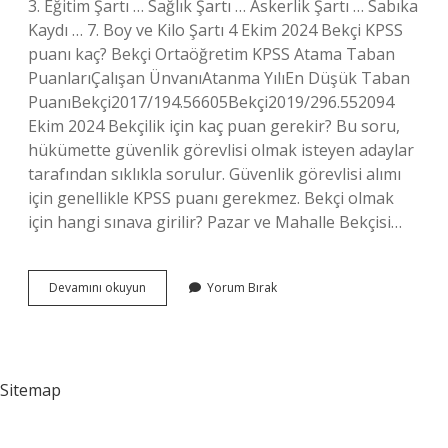
3. Eğitim Şartı … Sağlık Şartı … Askerlik Şartı … Sabıka
Kaydı … 7. Boy ve Kilo Şartı 4 Ekim 2024 Bekçi KPSS
puanı kaç? Bekçi Ortaöğretim KPSS Atama Taban
PuanlarıÇalışan ÜnvanıAtanma YılıEn Düşük Taban
PuanıBekçi2017/194.56605Bekçi2019/296.552094
Ekim 2024 Bekçilik için kaç puan gerekir? Bu soru,
hükümette güvenlik görevlisi olmak isteyen adaylar
tarafından sıklıkla sorulur. Güvenlik görevlisi alımı
için genellikle KPSS puanı gerekmez. Bekçi olmak
için hangi sınava girilir? Pazar ve Mahalle Bekçisi…
Bekçi
Devamını okuyun
Yorum Bırak
Olmak
Için
Kaç
Puan
Gerekir
Sitemap