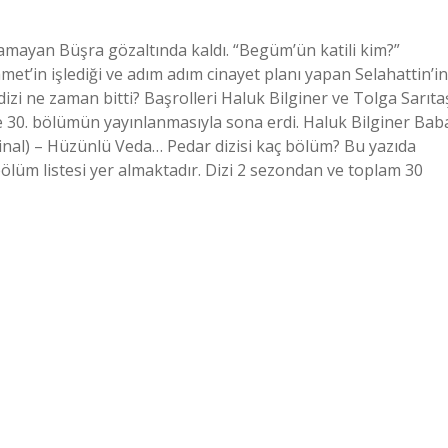
amayan Büşra gözaltında kaldı. “Begüm’ün katili kim?”
t’in işlediği ve adım adım cinayet planı yapan Selahattin’in
 dizi ne zaman bitti? Başrolleri Haluk Bilginer ve Tolga Sarıta
de 30. bölümün yayınlanmasıyla sona erdi. Haluk Bilginer Bab
inal) – Hüzünlü Veda… Pedar dizisi kaç bölüm? Bu yazıda
ölüm listesi yer almaktadır. Dizi 2 sezondan ve toplam 30