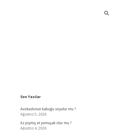
Sidebar
Son Yazılar
elexbet yeni giriş adresi
betexper.xyz
Avokadonun kabuğu soyulur mu ?
Ağustos 5, 2026
Az pişmiş et yumuşak olur mu ?
Ağustos 4, 2026