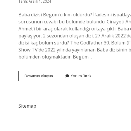
Tarih: Aralık 1, 2024
Baba dizisi Begüm’ü kim öldürdü? İfadesini ispatlay
sorusunun cevabı bu bölümde bulundu. Cinayeti Ahme
Ahmet’i bir araç olarak kullandığı ortaya çıktı. Baba
paylaşıyor. 2 sezondan oluşan dizi, 27 Aralık 2022’
dizisi kaç bölüm sürdü? The Godfather 30. Bölüm (F
Show TV’de 2022 yılında yayınlanan Baba dizisinin b
bölümden oluşmaktadır. Begüm…
Baba
Devamını okuyun
Yorum Bırak
Dizisi
Final
Ne
Oldu
Sitemap