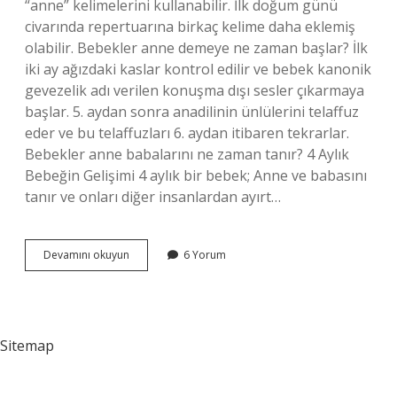
“anne” kelimelerini kullanabilir. İlk doğum günü
civarında repertuarına birkaç kelime daha eklemiş
olabilir. Bebekler anne demeye ne zaman başlar? İlk
iki ay ağızdaki kaslar kontrol edilir ve bebek kanonik
gevezelik adı verilen konuşma dışı sesler çıkarmaya
başlar. 5. aydan sonra anadilinin ünlülerini telaffuz
eder ve bu telaffuzları 6. aydan itibaren tekrarlar.
Bebekler anne babalarını ne zaman tanır? 4 Aylık
Bebeğin Gelişimi 4 aylık bir bebek; Anne ve babasını
tanır ve onları diğer insanlardan ayırt…
Bebekler
Devamını okuyun
6 Yorum
Anne
Baba
Demeye
Ne
Zaman
Sitemap
Başlar