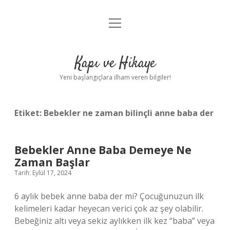
menüyü
Anasayfa
aç
Gizlilik Politikası
Kapı ve Hikaye
Yasal Uyarı
Yeni başlangıçlara ilham veren bilgiler!
Hakkımızda
Etiket:
Bebekler ne zaman bilinçli anne baba der
Bebekler Anne Baba Demeye Ne
Zaman Başlar
Tarih: Eylül 17, 2024
6 aylık bebek anne baba der mi? Çocuğunuzun ilk
kelimeleri kadar heyecan verici çok az şey olabilir.
Bebeğiniz altı veya sekiz aylıkken ilk kez “baba” veya