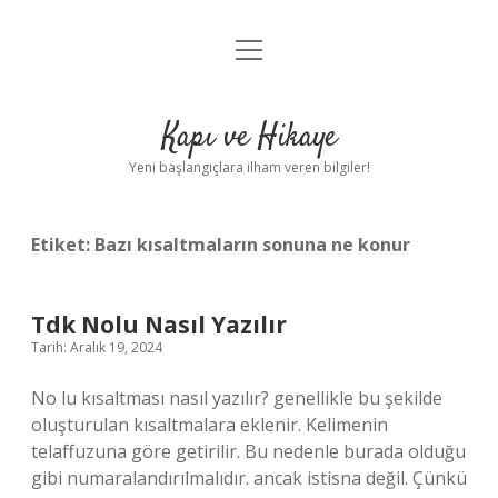
menüyü
Anasayfa
aç
Gizlilik Politikası
Kapı ve Hikaye
Yasal Uyarı
Yeni başlangıçlara ilham veren bilgiler!
Hakkımızda
Etiket:
Bazı kısaltmaların sonuna ne konur
Tdk Nolu Nasıl Yazılır
Tarih: Aralık 19, 2024
No lu kısaltması nasıl yazılır? genellikle bu şekilde
oluşturulan kısaltmalara eklenir. Kelimenin
telaffuzuna göre getirilir. Bu nedenle burada olduğu
gibi numaralandırılmalıdır. ancak istisna değil. Çünkü