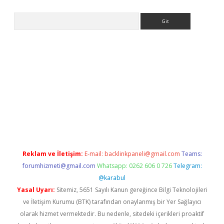
Arama
er.xyz
Reklam ve İletişim:
E-mail:
backlinkpaneli@gmail.com
Teams:
forumhizmeti@gmail.com
Whatsapp: 0262 606 0 726
Telegram:
@karabul
Yasal Uyarı:
Sitemiz, 5651 Sayılı Kanun gereğince Bilgi Teknolojileri
ve İletişim Kurumu (BTK) tarafından onaylanmış bir Yer Sağlayıcı
olarak hizmet vermektedir. Bu nedenle, sitedeki içerikleri proaktif