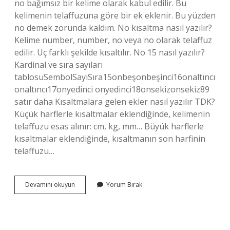
no bağımsız bir kelime olarak kabul edilir. Bu
kelimenin telaffuzuna göre bir ek eklenir. Bu yüzden
no demek zorunda kaldım. No kısaltma nasıl yazılır?
Kelime number, number, no veya no olarak telaffuz
edilir. Üç farklı şekilde kısaltılır. No 15 nasıl yazılır?
Kardinal ve sıra sayıları
tablosuSembolSayıSıra15onbeşonbeşinci16onaltıncı
onaltıncı17onyedinci onyedinci18onsekizonsekiz89
satır daha Kısaltmalara gelen ekler nasıl yazılır TDK?
Küçük harflerle kısaltmalar eklendiğinde, kelimenin
telaffuzu esas alınır: cm, kg, mm… Büyük harflerle
kısaltmalar eklendiğinde, kısaltmanın son harfinin
telaffuzu…
Tdk
Devamını okuyun
Yorum Bırak
Nolu
Nasıl
Yazılır