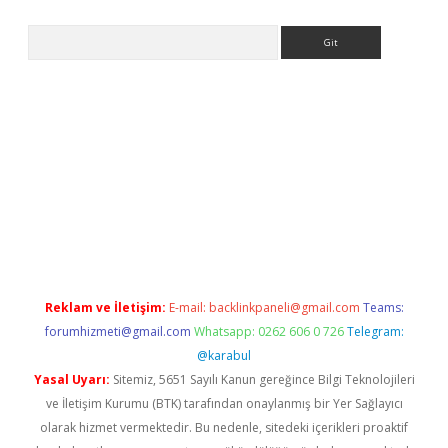
Arama
er.xyz
Reklam ve İletişim:
E-mail:
backlinkpaneli@gmail.com
Teams:
forumhizmeti@gmail.com
Whatsapp: 0262 606 0 726
Telegram:
@karabul
Yasal Uyarı:
Sitemiz, 5651 Sayılı Kanun gereğince Bilgi Teknolojileri
ve İletişim Kurumu (BTK) tarafından onaylanmış bir Yer Sağlayıcı
olarak hizmet vermektedir. Bu nedenle, sitedeki içerikleri proaktif