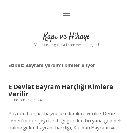
menüyü
Anasayfa
aç
Gizlilik Politikası
Kapı ve Hikaye
Yasal Uyarı
Yeni başlangıçlara ilham veren bilgiler!
Hakkımızda
Etiket:
Bayram yardımı kimler alıyor
E Devlet Bayram Harçlığı Kimlere
Verilir
Tarih: Ekim 22, 2024
Bayram harçlığı başvurusu kimlere verilir? Deniz
Feneri’nin projeyi tanıttığı günden bu yana gelenek
haline gelen bayram harçlığı, Kurban Bayramı ve