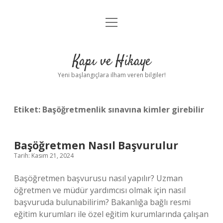
menüyü
Anasayfa
aç
Gizlilik Politikası
Kapı ve Hikaye
Yasal Uyarı
Yeni başlangıçlara ilham veren bilgiler!
Hakkımızda
Etiket:
Başöğretmenlik sınavına kimler girebilir
Başöğretmen Nasıl Başvurulur
Tarih: Kasım 21, 2024
Başöğretmen başvurusu nasıl yapılır? Uzman
öğretmen ve müdür yardımcısı olmak için nasıl
başvuruda bulunabilirim? Bakanlığa bağlı resmi
eğitim kurumları ile özel eğitim kurumlarında çalışan