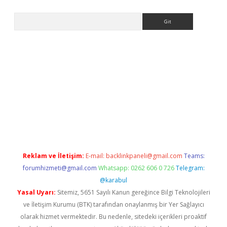
Arama
er.xyz
Reklam ve İletişim:
E-mail:
backlinkpaneli@gmail.com
Teams:
forumhizmeti@gmail.com
Whatsapp: 0262 606 0 726
Telegram:
@karabul
Yasal Uyarı:
Sitemiz, 5651 Sayılı Kanun gereğince Bilgi Teknolojileri
ve İletişim Kurumu (BTK) tarafından onaylanmış bir Yer Sağlayıcı
olarak hizmet vermektedir. Bu nedenle, sitedeki içerikleri proaktif