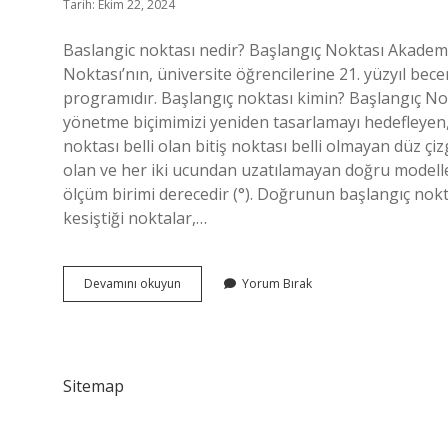
Tarih: Ekim 22, 2024
Baslangic noktası nedir? Başlangıç ​​Noktası Akademisi
Noktası’nın, üniversite öğrencilerine 21. yüzyıl bece
programıdır. Başlangıç noktası kimin? Başlangıç ​​No
yönetme biçimimizi yeniden tasarlamayı hedefleyen, 
noktası belli olan bitiş noktası belli olmayan düz çi
olan ve her iki ucundan uzatılamayan doğru modeller
ölçüm birimi derecedir (°). Doğrunun başlangıç noktası
kesiştiği noktalar,…
Başlangıç
Devamını okuyun
Yorum Bırak
Noktasına
Nedir
Sitemap