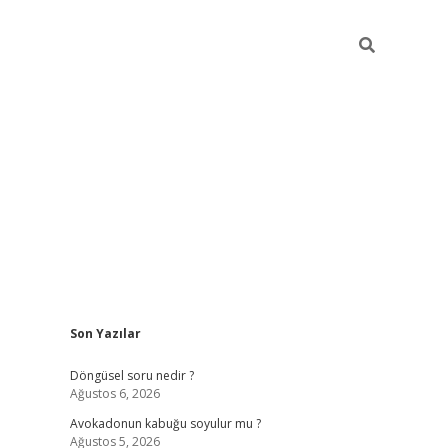
Sidebar
Son Yazılar
elexbet yeni giriş adresi
betexper.xyz
Döngüsel soru nedir ?
Ağustos 6, 2026
Avokadonun kabuğu soyulur mu ?
Ağustos 5, 2026