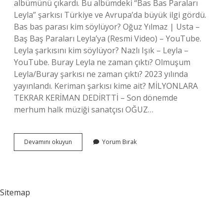
albümünü çıkardı. Bu albümdeki “Bas Bas Paraları
Leyla” şarkısı Türkiye ve Avrupa’da büyük ilgi gördü.
Bas bas parası kim söylüyor? Oğuz Yılmaz | Usta –
Baş Baş Paraları Leyla’ya (Resmi Video) – YouTube.
Leyla şarkısını kim söylüyor? Nazlı Işık – Leyla –
YouTube. Buray Leyla ne zaman çıktı? Olmuşum
Leyla/Buray şarkısı ne zaman çıktı? 2023 yılında
yayınlandı. Keriman şarkısı kime ait? MİLYONLARA
TEKRAR KERİMAN DEDİRTTİ – Son dönemde
merhum halk müziği sanatçısı OĞUZ…
Bas
Devamını okuyun
Yorum Bırak
Bas
Paraları
Leylaya
Daki
Leyla
Sitemap
Kim