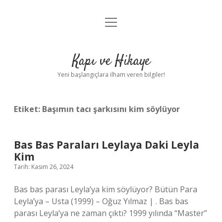
menüyü
Anasayfa
aç
Gizlilik Politikası
Kapı ve Hikaye
Yasal Uyarı
Yeni başlangıçlara ilham veren bilgiler!
Hakkımızda
Etiket:
Başımın tacı şarkısını kim söylüyor
Bas Bas Paraları Leylaya Daki Leyla
Kim
Tarih: Kasım 26, 2024
Bas bas parası Leyla’ya kim söylüyor? Bütün Para
Leyla’ya – Usta (1999) – Oğuz Yılmaz | . Bas bas
parası Leyla’ya ne zaman çıktı? 1999 yılında “Master”