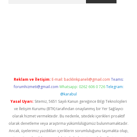
er.xyz
Reklam ve İletişim:
E-mail:
backlinkpaneli@gmail.com
Teams:
forumhizmeti@gmail.com
Whatsapp: 0262 606 0 726
Telegram:
@karabul
Yasal Uyarı:
Sitemiz, 5651 Sayılı Kanun gereğince Bilgi Teknolojileri
ve İletişim Kurumu (BTK) tarafından onaylanmış bir Yer Sağlayıcı
olarak hizmet vermektedir. Bu nedenle, sitedeki içerikleri proaktif
olarak denetleme veya araştırma yükümlülüğümüz bulunmamaktadır.
Ancak, üyelerimiz yazdıkları içeriklerin sorumluluğunu taşımakta olup,