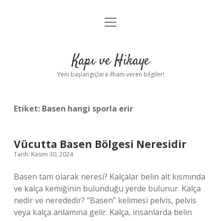
menüyü
Anasayfa
aç
Gizlilik Politikası
Kapı ve Hikaye
Yasal Uyarı
Yeni başlangıçlara ilham veren bilgiler!
Hakkımızda
Etiket:
Basen hangi sporla erir
Vücutta Basen Bölgesi Neresidir
Tarih: Kasım 30, 2024
Basen tam olarak neresi? Kalçalar belin alt kısmında
ve kalça kemiğinin bulunduğu yerde bulunur. Kalça
nedir ve nerededir? “Basen” kelimesi pelvis, pelvis
veya kalça anlamına gelir. Kalça, insanlarda belin