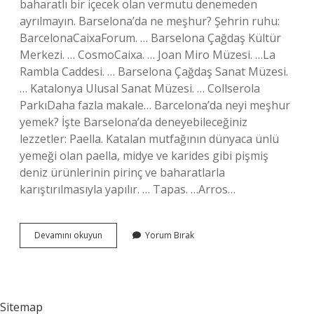
baharatlı bir içecek olan vermutu denemeden
ayrılmayın. Barselona’da ne meşhur? Şehrin ruhu:
BarcelonaCaixaForum. … Barselona Çağdaş Kültür
Merkezi. … CosmoCaixa. … Joan Miro Müzesi. …La
Rambla Caddesi. … Barselona Çağdaş Sanat Müzesi.
… Katalonya Ulusal Sanat Müzesi. … Collserola
ParkıDaha fazla makale… Barcelona’da neyi meşhur
yemek? İşte Barselona’da deneyebileceğiniz
lezzetler: Paella. Katalan mutfağının dünyaca ünlü
yemeği olan paella, midye ve karides gibi pişmiş
deniz ürünlerinin pirinç ve baharatlarla
karıştırılmasıyla yapılır. … Tapas. …Arros…
Barselona
Devamını okuyun
Yorum Bırak
Da
Ne
Icilir
Sitemap