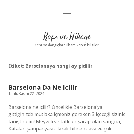
menüyü
Anasayfa
aç
Gizlilik Politikası
Kapı ve Hikaye
Yasal Uyarı
Yeni başlangıçlara ilham veren bilgiler!
Hakkımızda
Etiket:
Barselonaya hangi ay gidilir
Barselona Da Ne Icilir
Tarih: Kasım 22, 2024
Barselona ne içilir? Öncelikle Barselona’ya
gittiğinizde mutlaka içmeniz gereken 3 içeceği sizinle
tanıştıralım! Meyveli ve tatlı bir şarap olan sangria,
Katalan şampanyası olarak bilinen cava ve çok