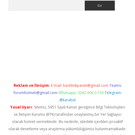
Arama
er.xyz
Reklam ve İletişim:
E-mail:
backlinkpaneli@gmail.com
Teams:
forumhizmeti@gmail.com
Whatsapp: 0262 606 0 726
Telegram:
@karabul
Yasal Uyarı:
Sitemiz, 5651 Sayılı Kanun gereğince Bilgi Teknolojileri
ve İletişim Kurumu (BTK) tarafından onaylanmış bir Yer Sağlayıcı
olarak hizmet vermektedir. Bu nedenle, sitedeki içerikleri proaktif
olarak denetleme veya araştırma yükümlülüğümüz bulunmamaktadır.