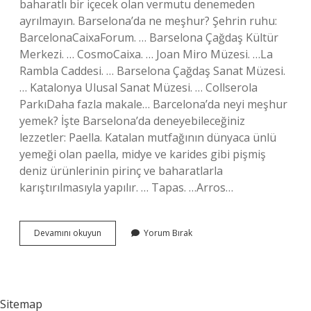
baharatlı bir içecek olan vermutu denemeden
ayrılmayın. Barselona’da ne meşhur? Şehrin ruhu:
BarcelonaCaixaForum. … Barselona Çağdaş Kültür
Merkezi. … CosmoCaixa. … Joan Miro Müzesi. …La
Rambla Caddesi. … Barselona Çağdaş Sanat Müzesi.
… Katalonya Ulusal Sanat Müzesi. … Collserola
ParkıDaha fazla makale… Barcelona’da neyi meşhur
yemek? İşte Barselona’da deneyebileceğiniz
lezzetler: Paella. Katalan mutfağının dünyaca ünlü
yemeği olan paella, midye ve karides gibi pişmiş
deniz ürünlerinin pirinç ve baharatlarla
karıştırılmasıyla yapılır. … Tapas. …Arros…
Barselona
Devamını okuyun
Yorum Bırak
Da
Ne
Icilir
Sitemap