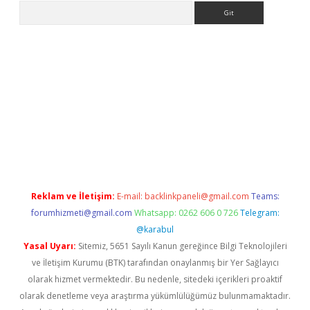
Arama
er.xyz
Reklam ve İletişim:
E-mail:
backlinkpaneli@gmail.com
Teams:
forumhizmeti@gmail.com
Whatsapp: 0262 606 0 726
Telegram:
@karabul
Yasal Uyarı:
Sitemiz, 5651 Sayılı Kanun gereğince Bilgi Teknolojileri
ve İletişim Kurumu (BTK) tarafından onaylanmış bir Yer Sağlayıcı
olarak hizmet vermektedir. Bu nedenle, sitedeki içerikleri proaktif
olarak denetleme veya araştırma yükümlülüğümüz bulunmamaktadır.