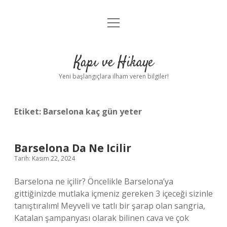
menüyü
Anasayfa
aç
Gizlilik Politikası
Kapı ve Hikaye
Yasal Uyarı
Yeni başlangıçlara ilham veren bilgiler!
Hakkımızda
Etiket:
Barselona kaç gün yeter
Barselona Da Ne Icilir
Tarih: Kasım 22, 2024
Barselona ne içilir? Öncelikle Barselona’ya
gittiğinizde mutlaka içmeniz gereken 3 içeceği sizinle
tanıştıralım! Meyveli ve tatlı bir şarap olan sangria,
Katalan şampanyası olarak bilinen cava ve çok