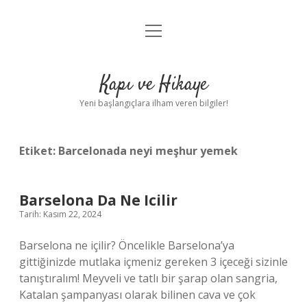
menüyü
Anasayfa
aç
Gizlilik Politikası
Kapı ve Hikaye
Yasal Uyarı
Yeni başlangıçlara ilham veren bilgiler!
Hakkımızda
Etiket:
Barcelonada neyi meşhur yemek
Barselona Da Ne Icilir
Tarih: Kasım 22, 2024
Barselona ne içilir? Öncelikle Barselona’ya
gittiğinizde mutlaka içmeniz gereken 3 içeceği sizinle
tanıştıralım! Meyveli ve tatlı bir şarap olan sangria,
Katalan şampanyası olarak bilinen cava ve çok