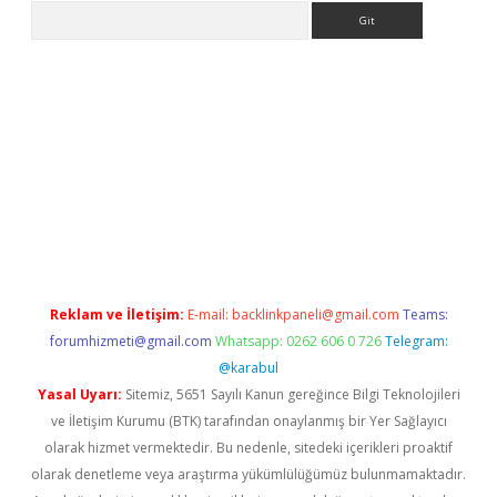
Arama
er.xyz
Reklam ve İletişim:
E-mail:
backlinkpaneli@gmail.com
Teams:
forumhizmeti@gmail.com
Whatsapp: 0262 606 0 726
Telegram:
@karabul
Yasal Uyarı:
Sitemiz, 5651 Sayılı Kanun gereğince Bilgi Teknolojileri
ve İletişim Kurumu (BTK) tarafından onaylanmış bir Yer Sağlayıcı
olarak hizmet vermektedir. Bu nedenle, sitedeki içerikleri proaktif
olarak denetleme veya araştırma yükümlülüğümüz bulunmamaktadır.