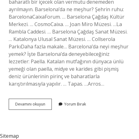
baharatlı bir içecek olan vermutu denemeden
ayrılmayın. Barselona’da ne meşhur? Şehrin ruhu:
BarcelonaCaixaForum. … Barselona Çağdaş Kültür
Merkezi. … CosmoCaixa. … Joan Miro Müzesi. …La
Rambla Caddesi. … Barselona Çağdaş Sanat Müzesi.
… Katalonya Ulusal Sanat Müzesi. … Collserola
ParkıDaha fazla makale… Barcelona’da neyi meşhur
yemek? İşte Barselona’da deneyebileceğiniz
lezzetler: Paella. Katalan mutfağının dünyaca ünlü
yemeği olan paella, midye ve karides gibi pişmiş
deniz ürünlerinin pirinç ve baharatlarla
karıştırılmasıyla yapılır. … Tapas. …Arros…
Barselona
Devamını okuyun
Yorum Bırak
Da
Ne
Icilir
Sitemap