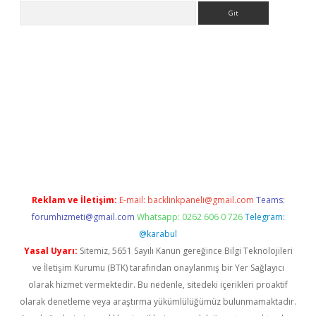
Arama
er.xyz
Reklam ve İletişim:
E-mail:
backlinkpaneli@gmail.com
Teams:
forumhizmeti@gmail.com
Whatsapp: 0262 606 0 726
Telegram:
@karabul
Yasal Uyarı:
Sitemiz, 5651 Sayılı Kanun gereğince Bilgi Teknolojileri
ve İletişim Kurumu (BTK) tarafından onaylanmış bir Yer Sağlayıcı
olarak hizmet vermektedir. Bu nedenle, sitedeki içerikleri proaktif
olarak denetleme veya araştırma yükümlülüğümüz bulunmamaktadır.