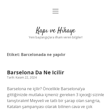
menüyü
Anasayfa
aç
Gizlilik Politikası
Kapı ve Hikaye
Yasal Uyarı
Yeni başlangıçlara ilham veren bilgiler!
Hakkımızda
Etiket:
Barcelonada ne yapılır
Barselona Da Ne Icilir
Tarih: Kasım 22, 2024
Barselona ne içilir? Öncelikle Barselona’ya
gittiğinizde mutlaka içmeniz gereken 3 içeceği sizinle
tanıştıralım! Meyveli ve tatlı bir şarap olan sangria,
Katalan şampanyası olarak bilinen cava ve çok