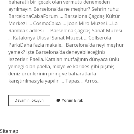
baharatlı bir içecek olan vermutu denemeden
ayrılmayın. Barselona’da ne meşhur? Şehrin ruhu:
BarcelonaCaixaForum. … Barselona Çağdaş Kültür
Merkezi. … CosmoCaixa. … Joan Miro Müzesi. …La
Rambla Caddesi. … Barselona Çağdaş Sanat Müzesi.
… Katalonya Ulusal Sanat Müzesi. … Collserola
ParkıDaha fazla makale… Barcelona’da neyi meşhur
yemek? İşte Barselona’da deneyebileceğiniz
lezzetler: Paella. Katalan mutfağının dünyaca ünlü
yemeği olan paella, midye ve karides gibi pişmiş
deniz ürünlerinin pirinç ve baharatlarla
karıştırılmasıyla yapılır. … Tapas. …Arros…
Barselona
Devamını okuyun
Yorum Bırak
Da
Ne
Icilir
Sitemap