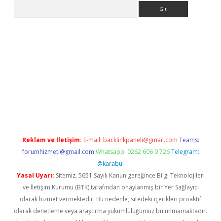
Arama
er.xyz
Reklam ve İletişim:
E-mail:
backlinkpaneli@gmail.com
Teams:
forumhizmeti@gmail.com
Whatsapp: 0262 606 0 726
Telegram:
@karabul
Yasal Uyarı:
Sitemiz, 5651 Sayılı Kanun gereğince Bilgi Teknolojileri
ve İletişim Kurumu (BTK) tarafından onaylanmış bir Yer Sağlayıcı
olarak hizmet vermektedir. Bu nedenle, sitedeki içerikleri proaktif
olarak denetleme veya araştırma yükümlülüğümüz bulunmamaktadır.