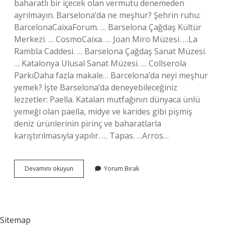
baharatlı bir içecek olan vermutu denemeden
ayrılmayın. Barselona’da ne meşhur? Şehrin ruhu:
BarcelonaCaixaForum. … Barselona Çağdaş Kültür
Merkezi. … CosmoCaixa. … Joan Miro Müzesi. …La
Rambla Caddesi. … Barselona Çağdaş Sanat Müzesi.
… Katalonya Ulusal Sanat Müzesi. … Collserola
ParkıDaha fazla makale… Barcelona’da neyi meşhur
yemek? İşte Barselona’da deneyebileceğiniz
lezzetler: Paella. Katalan mutfağının dünyaca ünlü
yemeği olan paella, midye ve karides gibi pişmiş
deniz ürünlerinin pirinç ve baharatlarla
karıştırılmasıyla yapılır. … Tapas. …Arros…
Barselona
Devamını okuyun
Yorum Bırak
Da
Ne
Icilir
Sitemap