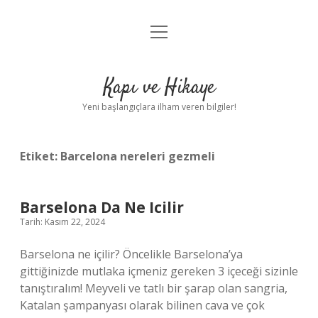
menüyü
Anasayfa
aç
Gizlilik Politikası
Kapı ve Hikaye
Yasal Uyarı
Yeni başlangıçlara ilham veren bilgiler!
Hakkımızda
Etiket:
Barcelona nereleri gezmeli
Barselona Da Ne Icilir
Tarih: Kasım 22, 2024
Barselona ne içilir? Öncelikle Barselona’ya
gittiğinizde mutlaka içmeniz gereken 3 içeceği sizinle
tanıştıralım! Meyveli ve tatlı bir şarap olan sangria,
Katalan şampanyası olarak bilinen cava ve çok